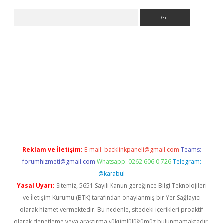
Arama
bet yeni giriş
tulipbet
Reklam ve İletişim:
E-mail:
backlinkpaneli@gmail.com
Teams:
forumhizmeti@gmail.com
Whatsapp: 0262 606 0 726
Telegram:
@karabul
Yasal Uyarı:
Sitemiz, 5651 Sayılı Kanun gereğince Bilgi Teknolojileri
ve İletişim Kurumu (BTK) tarafından onaylanmış bir Yer Sağlayıcı
olarak hizmet vermektedir. Bu nedenle, sitedeki içerikleri proaktif
olarak denetleme veya araştırma yükümlülüğümüz bulunmamaktadır.