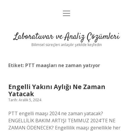
menüyü
Anasayfa
aç
Gizlilik Politikası
Laboratuvar ve Analiz Çözümleri
Yasal Uyarı
Bilimsel süreçleri anlaşılır şekilde keşfedin
Etiket:
PTT maaşları ne zaman yatıyor
Engelli Yakını Aylığı Ne Zaman
Yatacak
Tarih: Aralık 5, 2024
PTT engelli maaşı 2024 ne zaman yatacak?
ENGELLİLİK BAKIM ARTIŞI TEMMUZ 2024’TE NE
ZAMAN ÖDENECEK? Engellilik maaşı genellikle her