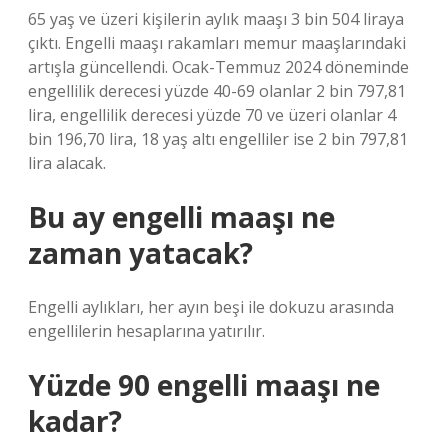
65 yaş ve üzeri kişilerin aylık maaşı 3 bin 504 liraya
çıktı. Engelli maaşı rakamları memur maaşlarındaki
artışla güncellendi. Ocak-Temmuz 2024 döneminde
engellilik derecesi yüzde 40-69 olanlar 2 bin 797,81
lira, engellilik derecesi yüzde 70 ve üzeri olanlar 4
bin 196,70 lira, 18 yaş altı engelliler ise 2 bin 797,81
lira alacak.
Bu ay engelli maaşı ne
zaman yatacak?
Engelli aylıkları, her ayın beşi ile dokuzu arasında
engellilerin hesaplarına yatırılır.
Yüzde 90 engelli maaşı ne
kadar?