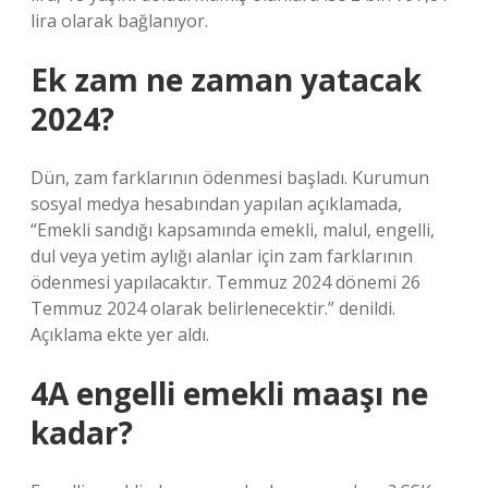
lira olarak bağlanıyor.
Ek zam ne zaman yatacak
2024?
Dün, zam farklarının ödenmesi başladı. Kurumun
sosyal medya hesabından yapılan açıklamada,
“Emekli sandığı kapsamında emekli, malul, engelli,
dul veya yetim aylığı alanlar için zam farklarının
ödenmesi yapılacaktır. Temmuz 2024 dönemi 26
Temmuz 2024 olarak belirlenecektir.” denildi.
Açıklama ekte yer aldı.
4A engelli emekli maaşı ne
kadar?