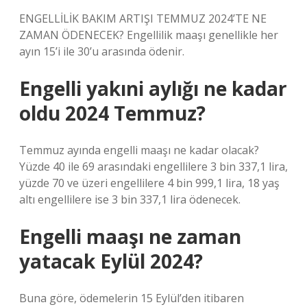
ENGELLİLİK BAKIM ARTIŞI TEMMUZ 2024’TE NE
ZAMAN ÖDENECEK? Engellilik maaşı genellikle her
ayın 15’i ile 30’u arasında ödenir.
Engelli yakıni aylığı ne kadar
oldu 2024 Temmuz?
Temmuz ayında engelli maaşı ne kadar olacak?
Yüzde 40 ile 69 arasındaki engellilere 3 bin 337,1 lira,
yüzde 70 ve üzeri engellilere 4 bin 999,1 lira, 18 yaş
altı engellilere ise 3 bin 337,1 lira ödenecek.
Engelli maaşı ne zaman
yatacak Eylül 2024?
Buna göre, ödemelerin 15 Eylül’den itibaren