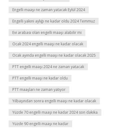
Engelli maaşı ne zaman yatacak Eylül 2024
Engelli yakıni aylığı ne kadar oldu 2024 Temmuz
Evi arabası olan engelli maaşı alabilir mi
Ocak 2024 engelli maaşı ne kadar olacak
Ocak ayında engelli maaşı ne kadar olacak 2025
PTT engelli maaşı 2024 ne zaman yatacak
PTT engelli maaşı ne kadar oldu
PTT maaşları ne zaman yatıyor
Yılbaşından sonra engelli maaşı ne kadar olacak
Yüzde 70 engelli maaşı ne kadar 2024 son dakika
Yüzde 90 engelli maaşı ne kadar