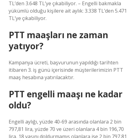
TL’den 3.648 TL’ye çıkabiliyor. – Engelli bakmakla
yükümlü olduğu kişilere ait aylık: 3.338 TL’den 5.471
TL’ye çıkabiliyor.
PTT maaşları ne zaman
yatıyor?
Kampanya ücreti, başvurunun yapıldığı tarihten
itibaren 3. iş günü içerisinde müşterilerimizin PTT
maaş hesabına yatırılacaktır.
PTT engelli maaşı ne kadar
oldu?
Engelli aylığı, yüzde 40-69 arasında olanlara 2 bin
797,81 lira, yüzde 70 ve üzeri olanlara 4 bin 196,70
lira, 18 yaşını doldurmamış olanlara ise 2 bin 797,81