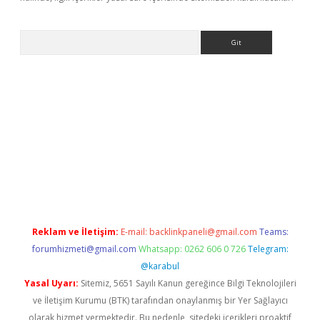
Arama
bet yeni giriş
tulipbet
Reklam ve İletişim:
E-mail:
backlinkpaneli@gmail.com
Teams:
forumhizmeti@gmail.com
Whatsapp: 0262 606 0 726
Telegram:
@karabul
Yasal Uyarı:
Sitemiz, 5651 Sayılı Kanun gereğince Bilgi Teknolojileri
ve İletişim Kurumu (BTK) tarafından onaylanmış bir Yer Sağlayıcı
olarak hizmet vermektedir. Bu nedenle, sitedeki içerikleri proaktif