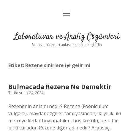
menüyü
Anasayfa
aç
Gizlilik Politikası
Laboratuvar ve Analiz Çözümleri
Yasal Uyarı
Bilimsel süreçleri anlaşılır şekilde keşfedin
Etiket:
Rezene sinirlere iyi gelir mi
Bulmacada Rezene Ne Demektir
Tarih: Aralık 24, 2024
Rezenenin anlamı nedir? Rezene (Foeniculum
vulgare), maydanozgiller familyasından; iki yıllık, iki
metreye kadar boylanabilen, hoş kokulu, otsu bir
bitki türüdür. Rezene diğer adı nedir? Arapsaçı,