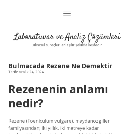
menüyü
Anasayfa
aç
Gizlilik Politikası
Laboratuvar ve Analiz Çözümleri
Yasal Uyarı
Bilimsel süreçleri anlaşılır şekilde keşfedin
Bulmacada Rezene Ne Demektir
Tarih: Aralık 24, 2024
Rezenenin anlamı
nedir?
Rezene (Foeniculum vulgare), maydanozgiller
familyasından; iki yıllık, iki metreye kadar