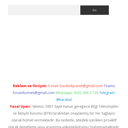
Arama
 giriş
tulipbet
Reklam ve İletişim:
E-mail:
backlinkpaneli@gmail.com
Teams:
forumhizmeti@gmail.com
Whatsapp: 0262 606 0 726
Telegram:
@karabul
Yasal Uyarı:
Sitemiz, 5651 Sayılı Kanun gereğince Bilgi Teknolojileri
ve İletişim Kurumu (BTK) tarafından onaylanmış bir Yer Sağlayıcı
olarak hizmet vermektedir. Bu nedenle, sitedeki içerikleri proaktif
olarak denetleme veya araştırma yükümlülüğümüz bulunmamaktadır.