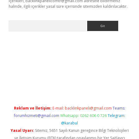
içerikleri,
backlinkpanelicomtr@gmail.com
adresine bildirmeniz
halinde, ilgili içerikler yasal süre içerisinde sitemizden kaldırılacaktır.
Arama
bet yeni giriş
tulipbet
Reklam ve İletişim:
E-mail:
backlinkpaneli@gmail.com
Teams:
forumhizmeti@gmail.com
Whatsapp: 0262 606 0 726
Telegram:
@karabul
Yasal Uyarı:
Sitemiz, 5651 Sayılı Kanun gereğince Bilgi Teknolojileri
ve İletişim Kurumu (BTK) tarafından onaylanmış bir Yer Sağlayıcı