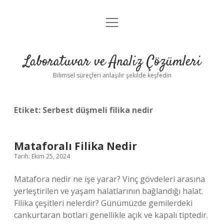
menüyü
Anasayfa
aç
Gizlilik Politikası
Laboratuvar ve Analiz Çözümleri
Yasal Uyarı
Bilimsel süreçleri anlaşılır şekilde keşfedin
Etiket:
Serbest düşmeli filika nedir
Mataforalı Filika Nedir
Tarih: Ekim 25, 2024
Matafora nedir ne işe yarar? Vinç gövdeleri arasına
yerleştirilen ve yaşam halatlarının bağlandığı halat.
Filika çeşitleri nelerdir? Günümüzde gemilerdeki
cankurtaran botları genellikle açık ve kapalı tiptedir.