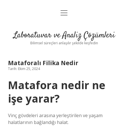
menüyü
Anasayfa
aç
Gizlilik Politikası
Laboratuvar ve Analiz Çözümleri
Yasal Uyarı
Bilimsel süreçleri anlaşılır şekilde keşfedin
Mataforalı Filika Nedir
Tarih: Ekim 25, 2024
Matafora nedir ne
işe yarar?
Vinç gövdeleri arasına yerleştirilen ve yaşam
halatlarının bağlandığı halat.