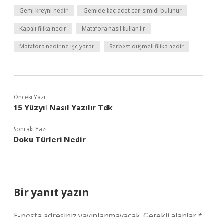
Gemi kreyni nedir
Gemide kaç adet can simidi bulunur
Kapalı filika nedir
Matafora nasıl kullanılır
Matafora nedir ne işe yarar
Serbest düşmeli filika nedir
Önceki Yazı
15 Yüzyıl Nasıl Yazılır Tdk
Sonraki Yazı
Doku Türleri Nedir
Bir yanıt yazın
E-posta adresiniz yayınlanmayacak.
Gerekli alanlar
*