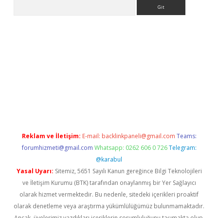
Arama
ş
tulipbet
Reklam ve İletişim:
E-mail:
backlinkpaneli@gmail.com
Teams:
forumhizmeti@gmail.com
Whatsapp: 0262 606 0 726
Telegram:
@karabul
Yasal Uyarı:
Sitemiz, 5651 Sayılı Kanun gereğince Bilgi Teknolojileri
ve İletişim Kurumu (BTK) tarafından onaylanmış bir Yer Sağlayıcı
olarak hizmet vermektedir. Bu nedenle, sitedeki içerikleri proaktif
olarak denetleme veya araştırma yükümlülüğümüz bulunmamaktadır.
Ancak, üyelerimiz yazdıkları içeriklerin sorumluluğunu taşımakta olup,