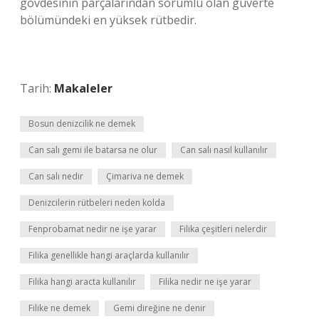
gövdesinin parçalarından sorumlu olan güverte
bölümündeki en yüksek rütbedir.
Tarih:
Makaleler
Bosun denizcilik ne demek
Can salı gemi ile batarsa ne olur
Can salı nasıl kullanılır
Can salı nedir
Çimariva ne demek
Denizcilerin rütbeleri neden kolda
Fenprobamat nedir ne işe yarar
Filika çeşitleri nelerdir
Filika genellikle hangi araçlarda kullanılır
Filika hangi aracta kullanılır
Filika nedir ne işe yarar
Filike ne demek
Gemi direğine ne denir