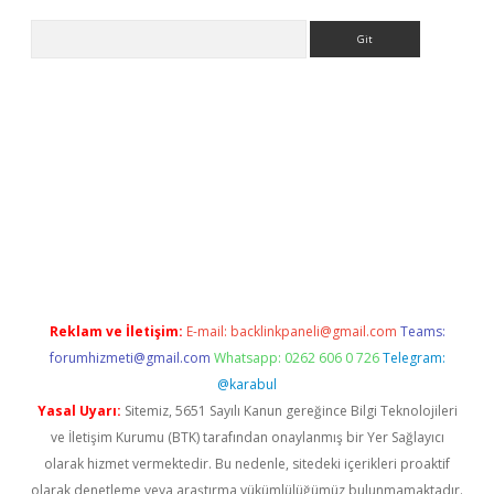
Arama
bet yeni giriş
tulipbet
Reklam ve İletişim:
E-mail:
backlinkpaneli@gmail.com
Teams:
forumhizmeti@gmail.com
Whatsapp: 0262 606 0 726
Telegram:
@karabul
Yasal Uyarı:
Sitemiz, 5651 Sayılı Kanun gereğince Bilgi Teknolojileri
ve İletişim Kurumu (BTK) tarafından onaylanmış bir Yer Sağlayıcı
olarak hizmet vermektedir. Bu nedenle, sitedeki içerikleri proaktif
olarak denetleme veya araştırma yükümlülüğümüz bulunmamaktadır.