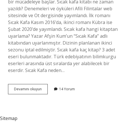
bir mücadeleye başlar. Sıcak kafa kitabı ne zaman
yazıldı? Denemeleri ve öyküleri Afili Filintalar web
sitesinde ve Ot dergisinde yayımlandı. İlk romanı
Sıcak Kafa Kasım 2016’da, ikinci romanı Kübra ise
Şubat 2020’de yayımlandı. Sıcak kafa hangi kitaptan
uyarlama? Yazar Afşin Kum’un “Sıcak Kafa” adlı
kitabından uyarlanmıştır. Dizinin planlanan ikinci
sezonu iptal edilmiştir. Sıcak kafa kaç kitap? 3 adet
eseri bulunmaktadır. Türk edebiyatının bilimkurgu
eserleri arasında üst sıralarda yer alabilecek bir
eserdir. Sıcak Kafa neden…
Sıcak
Devamını okuyun
14 Yorum
Kafa
Kitabını
Kim
Yazdı
Sitemap