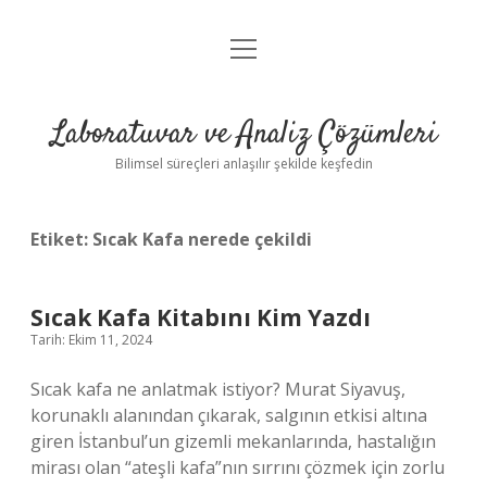
menüyü
Anasayfa
aç
Gizlilik Politikası
Laboratuvar ve Analiz Çözümleri
Yasal Uyarı
Bilimsel süreçleri anlaşılır şekilde keşfedin
Etiket:
Sıcak Kafa nerede çekildi
Sıcak Kafa Kitabını Kim Yazdı
Tarih: Ekim 11, 2024
Sıcak kafa ne anlatmak istiyor? Murat Siyavuş,
korunaklı alanından çıkarak, salgının etkisi altına
giren İstanbul’un gizemli mekanlarında, hastalığın
mirası olan “ateşli kafa”nın sırrını çözmek için zorlu