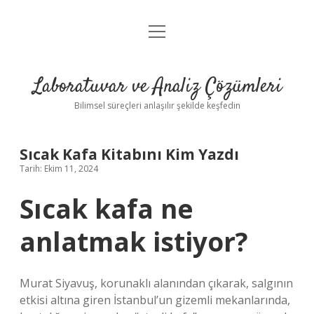
menüyü
Anasayfa
aç
Gizlilik Politikası
Laboratuvar ve Analiz Çözümleri
Yasal Uyarı
Bilimsel süreçleri anlaşılır şekilde keşfedin
Sıcak Kafa Kitabını Kim Yazdı
Tarih: Ekim 11, 2024
Sıcak kafa ne
anlatmak istiyor?
Murat Siyavuş, korunaklı alanından çıkarak, salgının
etkisi altına giren İstanbul’un gizemli mekanlarında,