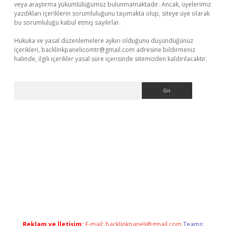
veya araştırma yükümlülüğümüz bulunmamaktadır. Ancak, üyelerimiz
yazdıkları içeriklerin sorumluluğunu taşımakta olup, siteye üye olarak
bu sorumluluğu kabul etmiş sayılırlar.
Hukuka ve yasal düzenlemelere aykırı olduğunu düşündüğünüz
içerikleri,
backlinkpanelicomtr@gmail.com
adresine bildirmeniz
halinde, ilgili içerikler yasal süre içerisinde sitemizden kaldırılacaktır.
Arama
bet
Reklam ve İletişim:
E-mail:
backlinkpaneli@gmail.com
Teams: