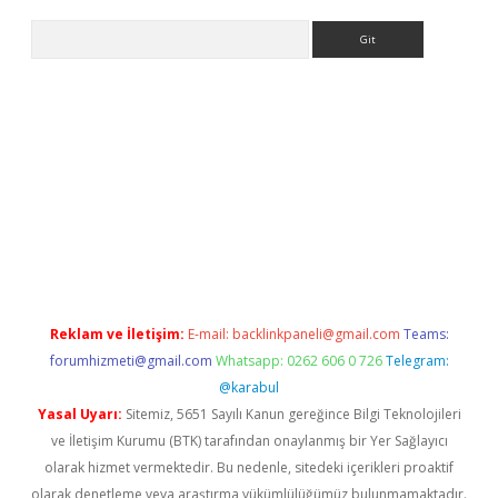
Arama
bet yeni giriş
tulipbet
Reklam ve İletişim:
E-mail:
backlinkpaneli@gmail.com
Teams:
forumhizmeti@gmail.com
Whatsapp: 0262 606 0 726
Telegram:
@karabul
Yasal Uyarı:
Sitemiz, 5651 Sayılı Kanun gereğince Bilgi Teknolojileri
ve İletişim Kurumu (BTK) tarafından onaylanmış bir Yer Sağlayıcı
olarak hizmet vermektedir. Bu nedenle, sitedeki içerikleri proaktif
olarak denetleme veya araştırma yükümlülüğümüz bulunmamaktadır.