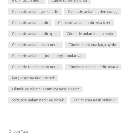
9 sınıf üslup nedir
Cümle türleri nelerdir
Cümlede anlam içerik nedir
Cümlede anlam neden sonuç
Cümlede anlam nedir
Cümlede anlam nedir kısa özet
Cümlede anlam nedir kpss
Cümlede anlam tanım nedir
Cümlede anlam tasarı nedir
Cümlede anlama kaça ayrılır
Cümlede anlamın içinde hangi konular var
Cümlede temel anlam nedir
Cümlenin anlamı nedir kısaca
Karşılaştırma nedir örnek
Olumlu ve olumsuz cümleyi nasıl anlarız
Sözcükte anlam nedir ve örnek
Tanımlama nasıl bulunur
Önceki Yazı