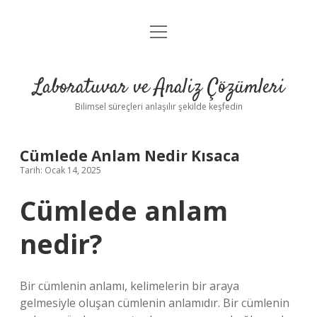
menüyü
Anasayfa
aç
Gizlilik Politikası
Laboratuvar ve Analiz Çözümleri
Yasal Uyarı
Bilimsel süreçleri anlaşılır şekilde keşfedin
Cümlede Anlam Nedir Kısaca
Tarih: Ocak 14, 2025
Cümlede anlam
nedir?
Bir cümlenin anlamı, kelimelerin bir araya
gelmesiyle oluşan cümlenin anlamıdır. Bir cümlenin