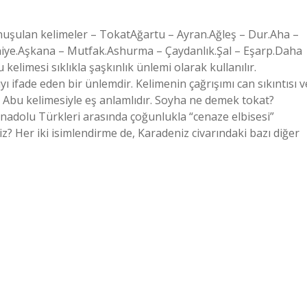
onuşulan kelimeler – TokatAğartu – Ayran.Ağleş – Dur.Aha –
aniye.Aşkana – Mutfak.Ashurma – Çaydanlık.Şal – Eşarp.Daha
kelimesi sıklıkla şaşkınlık ünlemi olarak kullanılır.
ı ifade eden bir ünlemdir. Kelimenin çağrışımı can sıkıntısı v
leri Abu kelimesiyle eş anlamlıdır. Soyha ne demek tokat?
adolu Türkleri arasında çoğunlukla “cenaze elbisesi”
 Her iki isimlendirme de, Karadeniz civarındaki bazı diğer