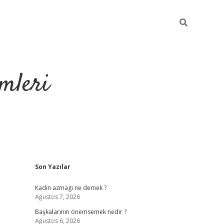
mleri
Sidebar
Son Yazılar
hiltonbet yeni 
Kadın azmagı ne demek ?
Ağustos 7, 2026
Başkalarının önemsemek nedir ?
Ağustos 6, 2026