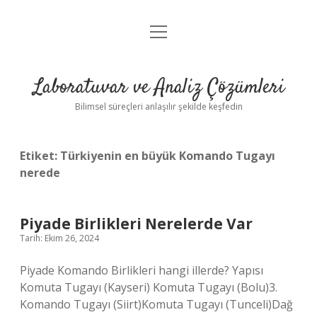
menüyü
Anasayfa
aç
Gizlilik Politikası
Laboratuvar ve Analiz Çözümleri
Yasal Uyarı
Bilimsel süreçleri anlaşılır şekilde keşfedin
Etiket:
Türkiyenin en büyük Komando Tugayı
nerede
Piyade Birlikleri Nerelerde Var
Tarih: Ekim 26, 2024
Piyade Komando Birlikleri hangi illerde? Yapısı
Komuta Tugayı (Kayseri) Komuta Tugayı (Bolu)3.
Komando Tugayı (Siirt)Komuta Tugayı (Tunceli)Dağ