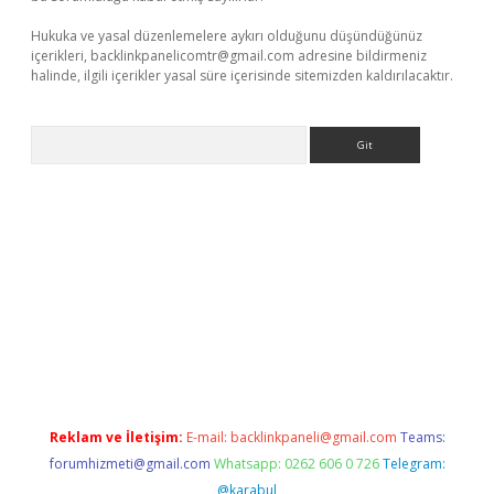
Hukuka ve yasal düzenlemelere aykırı olduğunu düşündüğünüz
içerikleri,
backlinkpanelicomtr@gmail.com
adresine bildirmeniz
halinde, ilgili içerikler yasal süre içerisinde sitemizden kaldırılacaktır.
Arama
bet yeni giriş
tulipbet
Reklam ve İletişim:
E-mail:
backlinkpaneli@gmail.com
Teams:
forumhizmeti@gmail.com
Whatsapp: 0262 606 0 726
Telegram:
@karabul