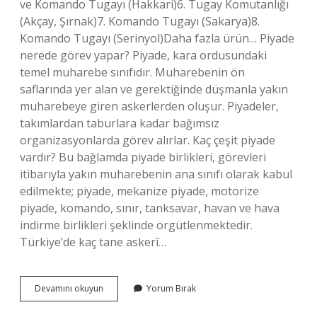
ve Komando Tugayı (Hakkari)6. Tugay Komutanlığı
(Akçay, Şırnak)7. Komando Tugayı (Sakarya)8.
Komando Tugayı (Serinyol)Daha fazla ürün… Piyade
nerede görev yapar? Piyade, kara ordusundaki
temel muharebe sınıfıdır. Muharebenin ön
saflarında yer alan ve gerektiğinde düşmanla yakın
muharebeye giren askerlerden oluşur. Piyadeler,
takımlardan taburlara kadar bağımsız
organizasyonlarda görev alırlar. Kaç çeşit piyade
vardır? Bu bağlamda piyade birlikleri, görevleri
itibarıyla yakın muharebenin ana sınıfı olarak kabul
edilmekte; piyade, mekanize piyade, motorize
piyade, komando, sınır, tanksavar, havan ve hava
indirme birlikleri şeklinde örgütlenmektedir.
Türkiye’de kaç tane askerî…
Piyade
Devamını okuyun
Yorum Bırak
Birlikleri
Nerelerde