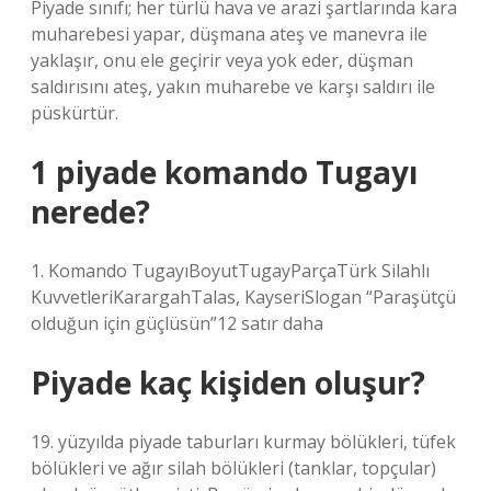
Piyade sınıfı; her türlü hava ve arazi şartlarında kara
muharebesi yapar, düşmana ateş ve manevra ile
yaklaşır, onu ele geçirir veya yok eder, düşman
saldırısını ateş, yakın muharebe ve karşı saldırı ile
püskürtür.
1 piyade komando Tugayı
nerede?
1. Komando TugayıBoyutTugayParçaTürk Silahlı
KuvvetleriKarargahTalas, KayseriSlogan “Paraşütçü
olduğun için güçlüsün”12 satır daha
Piyade kaç kişiden oluşur?
19. yüzyılda piyade taburları kurmay bölükleri, tüfek
bölükleri ve ağır silah bölükleri (tanklar, topçular)