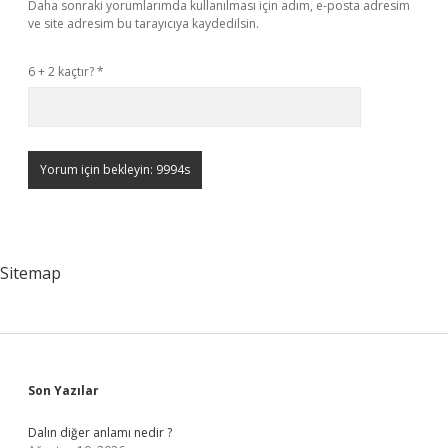
Daha sonraki yorumlarımda kullanılması için adım, e-posta adresim
ve site adresim bu tarayıcıya kaydedilsin.
6 + 2 kaçtır?
*
Sitemap
Sidebar
Son Yazılar
Dalın diğer anlamı nedir ?