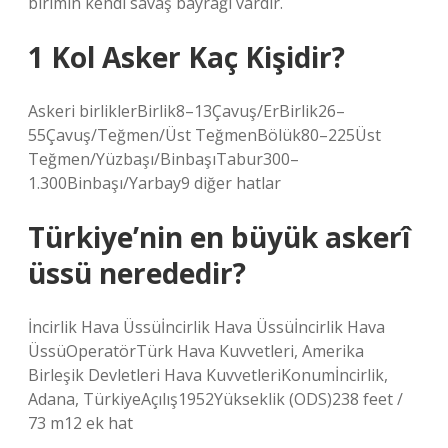
birimin kendi savaş bayrağı vardır.
1 Kol Asker Kaç Kişidir?
Askeri birliklerBirlik8–13Çavuş/ErBirlik26–
55Çavuş/Teğmen/Üst TeğmenBölük80–225Üst
Teğmen/Yüzbaşı/BinbaşıTabur300–
1.300Binbaşı/Yarbay9 diğer hatlar
Türkiye’nin en büyük askerî
üssü nerededir?
İncirlik Hava Üssüİncirlik Hava Üssüİncirlik Hava
ÜssüOperatörTürk Hava Kuvvetleri, Amerika
Birleşik Devletleri Hava KuvvetleriKonumİncirlik,
Adana, TürkiyeAçılış1952Yükseklik (ODS)238 feet /
73 m12 ek hat