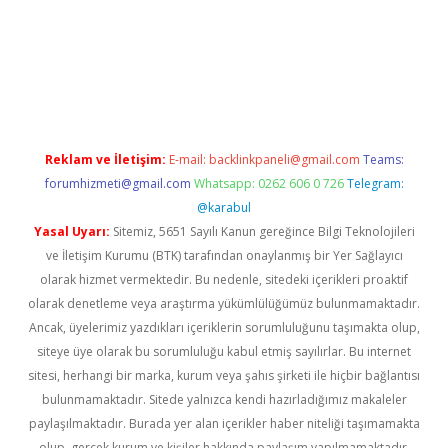
ş
tulipbet
Reklam ve İletişim:
E-mail:
backlinkpaneli@gmail.com
Teams:
forumhizmeti@gmail.com
Whatsapp: 0262 606 0 726
Telegram:
@karabul
Yasal Uyarı:
Sitemiz, 5651 Sayılı Kanun gereğince Bilgi Teknolojileri
ve İletişim Kurumu (BTK) tarafından onaylanmış bir Yer Sağlayıcı
olarak hizmet vermektedir. Bu nedenle, sitedeki içerikleri proaktif
olarak denetleme veya araştırma yükümlülüğümüz bulunmamaktadır.
Ancak, üyelerimiz yazdıkları içeriklerin sorumluluğunu taşımakta olup,
siteye üye olarak bu sorumluluğu kabul etmiş sayılırlar. Bu internet
sitesi, herhangi bir marka, kurum veya şahıs şirketi ile hiçbir bağlantısı
bulunmamaktadır. Sitede yalnızca kendi hazırladığımız makaleler
paylaşılmaktadır. Burada yer alan içerikler haber niteliği taşımamakta
olup, gerçek kurum ve kişiler hakkında paylaşım yapılmamaktadır.