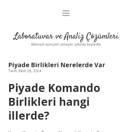
menüyü
Anasayfa
aç
Gizlilik Politikası
Laboratuvar ve Analiz Çözümleri
Yasal Uyarı
Bilimsel süreçleri anlaşılır şekilde keşfedin
Piyade Birlikleri Nerelerde Var
Tarih: Ekim 26, 2024
Piyade Komando
Birlikleri hangi
illerde?