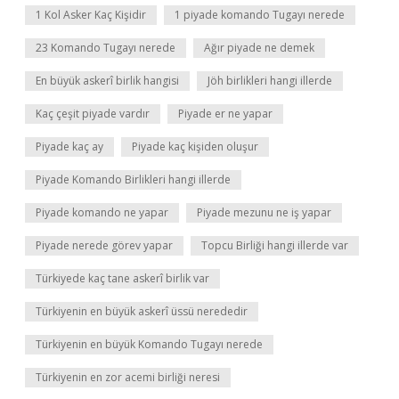
1 Kol Asker Kaç Kişidir
1 piyade komando Tugayı nerede
23 Komando Tugayı nerede
Ağır piyade ne demek
En büyük askerî birlik hangisi
Jöh birlikleri hangi illerde
Kaç çeşit piyade vardır
Piyade er ne yapar
Piyade kaç ay
Piyade kaç kişiden oluşur
Piyade Komando Birlikleri hangi illerde
Piyade komando ne yapar
Piyade mezunu ne iş yapar
Piyade nerede görev yapar
Topcu Birliği hangi illerde var
Türkiyede kaç tane askerî birlik var
Türkiyenin en büyük askerî üssü nerededir
Türkiyenin en büyük Komando Tugayı nerede
Türkiyenin en zor acemi birliği neresi