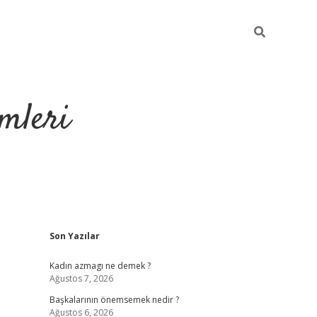
mleri
Sidebar
Son Yazılar
hiltonbet yeni g
Kadın azmagı ne demek ?
Ağustos 7, 2026
Başkalarının önemsemek nedir ?
Ağustos 6, 2026