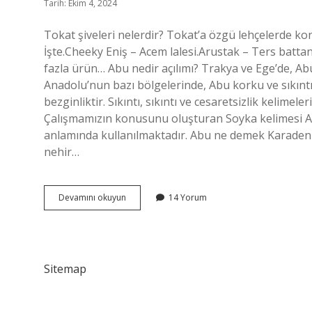
Tarih: Ekim 4, 2024
Tokat şiveleri nelerdir? Tokat’a özgü lehçelerde k
İşte.Cheeky Eniş – Acem lalesi.Arustak – Ters batt
fazla ürün… Abu nedir açılımı? Trakya ve Ege’de, Abu 
Anadolu’nun bazı bölgelerinde, Abu korku ve sıkıntıy
bezginliktir. Sıkıntı, sıkıntı ve cesaretsizlik kelime
Çalışmamızın konusunu oluşturan Soyka kelimesi An
anlamında kullanılmaktadır. Abu ne demek Karadeniz?
nehir…
Abu
Devamını okuyun
14 Yorum
Ne
Demek
Tokat
Sitemap