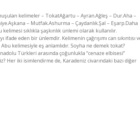
onuşulan kelimeler – TokatAğartu – Ayran.Ağleş – Dur.Aha –
aniye.Aşkana – Mutfak.Ashurma – Çaydanlık.Şal – Eşarp.Daha
kelimesi sıklıkla şaşkınlık ünlemi olarak kullanılır.
ı ifade eden bir ünlemdir. Kelimenin çağrışımı can sıkıntısı v
leri Abu kelimesiyle eş anlamlıdır. Soyha ne demek tokat?
adolu Türkleri arasında çoğunlukla “cenaze elbisesi”
 Her iki isimlendirme de, Karadeniz civarındaki bazı diğer