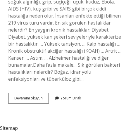
soğuk algınlığı, grip, suçiçeği, uçuk, kuduz, Ebola,
AIDS (HIV), kuş gribi ve SARS gibi birçok ciddi
hastalığa neden olur. İnsanları enfekte ettiği bilinen
219 virüs türü vardır. En sık görülen hastalıklar
nelerdir? En yaygın kronik hastalıklar: Diyabet.
Diyabet, yüksek kan şekeri seviyeleriyle karakterize
bir hastalıktır. … Yüksek tansiyon. … Kalp hastalığı …
Kronik obstrüktif akciğer hastalığı (KOAH) … Artrit …
Kanser. … Astım. … Alzheimer hastalığı ve diğer
bunamalar.Daha fazla makale… Sık görülen bakteri
hastalıkları nelerdir? Boğaz, idrar yolu
enfeksiyonları ve tüberküloz gibi…
Sık
Devamını okuyun
Yorum Bırak
Görülen
Virüs
Hastalıkları
Nelerdir
Sitemap