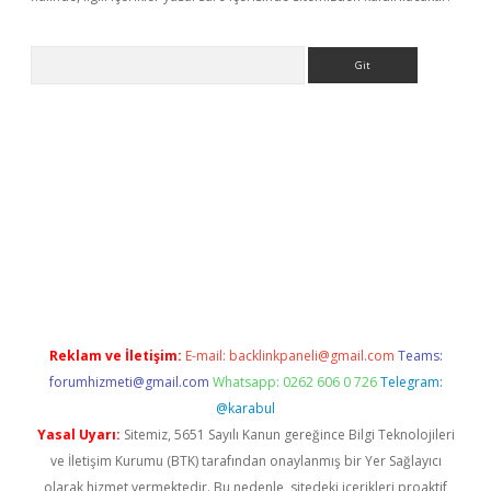
Arama
iltonbet yeni giriş
tulipbet
Reklam ve İletişim:
E-mail:
backlinkpaneli@gmail.com
Teams:
forumhizmeti@gmail.com
Whatsapp: 0262 606 0 726
Telegram:
@karabul
Yasal Uyarı:
Sitemiz, 5651 Sayılı Kanun gereğince Bilgi Teknolojileri
ve İletişim Kurumu (BTK) tarafından onaylanmış bir Yer Sağlayıcı
olarak hizmet vermektedir. Bu nedenle, sitedeki içerikleri proaktif