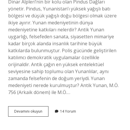
Dinar Alpleri’nin bir kolu olan Pindus Dağları
yönetir. Pindus, Yunanistan’ı yüksek yağışlı batı
bölgesi ve düşük yağışlı doğu bölgesi olmak üzere
ikiye ayırır. Yunan medeniyetinin dünya
medeniyetine katkıları nelerdir? Antik Yunan
uygarlığı, felsefeden sanata, siyasetten mimariye
kadar birçok alanda insanlık tarihine büyük
katkılarda bulunmuştur. Polis gücünde geliştirilen
katılımcı demokratik uygulamalar özellikle
orijinaldir. Antik çağın en yüksek entelektüel
seviyesine sahip toplumu olan Yunanlılar, aynı
zamanda felsefenin de doğum yeriydi. Yunan
medeniyeti nerede kurulmuştur? Antik Yunan, M.Ö.
756 (Arkaik dönem) ile M.Ö.…
Yunan
Devamını okuyun
14 Yorum
Medeniyetinin
Özellikleri
Nedir