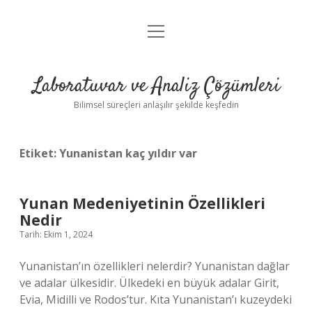
menüyü
Anasayfa
aç
Gizlilik Politikası
Laboratuvar ve Analiz Çözümleri
Yasal Uyarı
Bilimsel süreçleri anlaşılır şekilde keşfedin
Etiket:
Yunanistan kaç yıldır var
Yunan Medeniyetinin Özellikleri
Nedir
Tarih: Ekim 1, 2024
Yunanistan’ın özellikleri nelerdir? Yunanistan dağlar
ve adalar ülkesidir. Ülkedeki en büyük adalar Girit,
Evia, Midilli ve Rodos’tur. Kıta Yunanistan’ı kuzeydeki