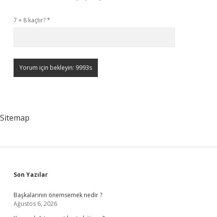
7 + 8 kaçtır?
*
Sitemap
Sidebar
Son Yazılar
Başkalarının önemsemek nedir ?
Ağustos 6, 2026