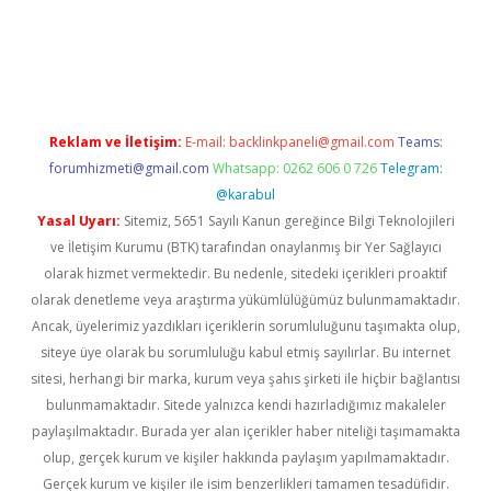
hiltonbet yeni giriş
tulipbet
Reklam ve İletişim:
E-mail:
backlinkpaneli@gmail.com
Teams:
forumhizmeti@gmail.com
Whatsapp: 0262 606 0 726
Telegram:
@karabul
Yasal Uyarı:
Sitemiz, 5651 Sayılı Kanun gereğince Bilgi Teknolojileri
ve İletişim Kurumu (BTK) tarafından onaylanmış bir Yer Sağlayıcı
olarak hizmet vermektedir. Bu nedenle, sitedeki içerikleri proaktif
olarak denetleme veya araştırma yükümlülüğümüz bulunmamaktadır.
Ancak, üyelerimiz yazdıkları içeriklerin sorumluluğunu taşımakta olup,
siteye üye olarak bu sorumluluğu kabul etmiş sayılırlar. Bu internet
sitesi, herhangi bir marka, kurum veya şahıs şirketi ile hiçbir bağlantısı
bulunmamaktadır. Sitede yalnızca kendi hazırladığımız makaleler
paylaşılmaktadır. Burada yer alan içerikler haber niteliği taşımamakta
olup, gerçek kurum ve kişiler hakkında paylaşım yapılmamaktadır.
Gerçek kurum ve kişiler ile isim benzerlikleri tamamen tesadüfidir.