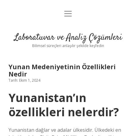
menüyü
Anasayfa
aç
Gizlilik Politikası
Laboratuvar ve Analiz Çözümleri
Yasal Uyarı
Bilimsel süreçleri anlaşılır şekilde keşfedin
Yunan Medeniyetinin Özellikleri
Nedir
Tarih: Ekim 1, 2024
Yunanistan’ın
özellikleri nelerdir?
Yunanistan dağlar ve adalar ülkesidir. Ülkedeki en