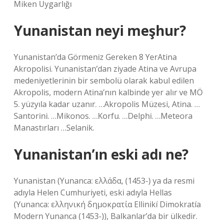
Miken Uygarlığı
Yunanistan neyi meşhur?
Yunanistan’da Görmeniz Gereken 8 YerAtina
Akropolisi. Yunanistan’dan ziyade Atina ve Avrupa
medeniyetlerinin bir sembolü olarak kabul edilen
Akropolis, modern Atina’nın kalbinde yer alır ve MÖ
5. yüzyıla kadar uzanır. …Akropolis Müzesi, Atina. …
Santorini. …Mikonos. …Korfu. …Delphi. …Meteora
Manastırları …Selanik.
Yunanistan’ın eski adı ne?
Yunanistan (Yunanca: ελλάδα, (1453-) ya da resmi
adıyla Helen Cumhuriyeti, eski adıyla Hellas
(Yunanca: ελληνική δημοκρατία Ellinikí Dimokratía
Modern Yunanca (1453-)), Balkanlar’da bir ülkedir.