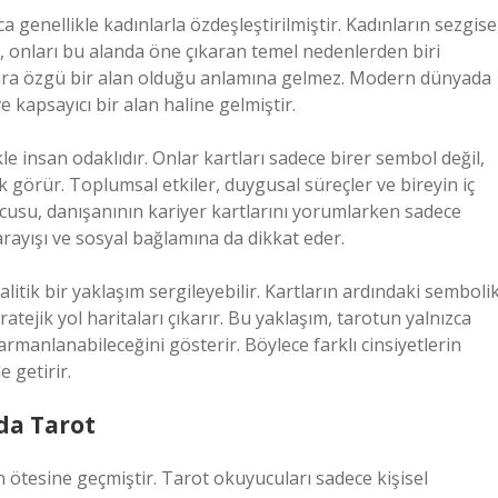
a genellikle kadınlarla özdeşleştirilmiştir. Kadınların sezgise
n, onları bu alanda öne çıkaran temel nedenlerden biri
lara özgü bir alan olduğu anlamına gelmez. Modern dünyada
ve kapsayıcı bir alan haline gelmiştir.
kle insan odaklıdır. Onlar kartları sadece birer sembol değil,
k görür. Toplumsal etkiler, duygusal süreçler ve bireyin iç
cusu, danışanının kariyer kartlarını yorumlarken sadece
arayışı ve sosyal bağlamına da dikkat eder.
itik bir yaklaşım sergileyebilir. Kartların ardındaki semboli
ratejik yol haritaları çıkarır. Bu yaklaşım, tarotun yalnızca
rmanlanabileceğini gösterir. Böylece farklı cinsiyetlerin
e getirir.
nda Tarot
n ötesine geçmiştir. Tarot okuyucuları sadece kişisel