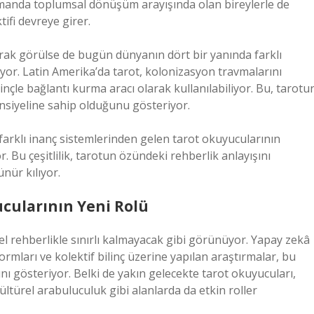
amanda toplumsal dönüşüm arayışında olan bireylerle de
tifi devreye girer.
larak görülse de bugün dünyanın dört bir yanında farklı
yor. Latin Amerika’da tarot, kolonizasyon travmalarını
ilinçle bağlantı kurma aracı olarak kullanılabiliyor. Bu, tarotu
nsiyeline sahip olduğunu gösteriyor.
 farklı inanç sistemlerinden gelen tarot okuyucularının
r. Bu çeşitlilik, tarotun özündeki rehberlik anlayışını
ünür kılıyor.
ucularının Yeni Rolü
el rehberlikle sınırlı kalmayacak gibi görünüyor. Yapay zekâ
formları ve kolektif bilinç üzerine yapılan araştırmalar, bu
nı gösteriyor. Belki de yakın gelecekte tarot okuyucuları,
kültürel arabuluculuk gibi alanlarda da etkin roller