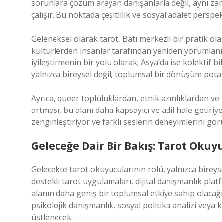
sorunlara çözüm arayan danışanlarla değil, aynı z
çalışır. Bu noktada çeşitlilik ve sosyal adalet perspek
Geleneksel olarak tarot, Batı merkezli bir pratik o
kültürlerden insanlar tarafından yeniden yorumlanı
iyileştirmenin bir yolu olarak; Asya’da ise kolektif b
yalnızca bireysel değil, toplumsal bir dönüşüm pota
Ayrıca, queer topluluklardan, etnik azınlıklardan ve
artması, bu alanı daha kapsayıcı ve adil hale getiriyo
zenginleştiriyor ve farklı seslerin deneyimlerini gör
Geleceğe Dair Bir Bakış: Tarot Okuy
Gelecekte tarot okuyucularının rolü, yalnızca bireys
destekli tarot uygulamaları, dijital danışmanlık plat
alanın daha geniş bir toplumsal etkiye sahip olacağı
psikolojik danışmanlık, sosyal politika analizi veya 
üstlenecek.