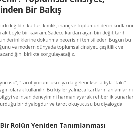
sinden Bir Bakış
rlı değildir; kültür, kimlik, inanç ve toplumun derin kodlarını
arak böyle bir kavram. Sadece kartları açan biri değil; tarih
unun derinliklerine dokunma becerisini temsil eder. Bugün bu
unu ve modern dünyada toplumsal cinsiyet, çeşitlilik ve
azandığını birlikte sorgulayacağız.
uyucusu”, “tarot yorumcusu” ya da geleneksel adıyla “falcı”
ygın olarak kullanılır. Bu kişiler yalnızca kartların anlamlarını
 bilgiyi ve insan deneyimini harmanlayarak rehberlik sunarlar
la kurduğu bir diyalogdur ve tarot okuyucusu bu diyalogda
m Bir Rolün Yeniden Tanımlanması