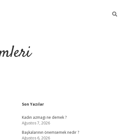
mleri
Sidebar
Son Yazılar
hiltonbet yeni giri
Kadın azmagı ne demek ?
Ağustos 7, 2026
Başkalarının önemsemek nedir ?
Ağustos 6, 2026