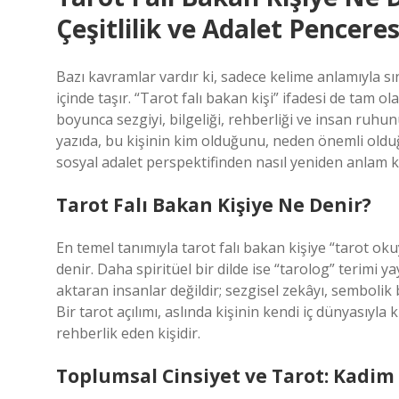
Çeşitlilik ve Adalet Pencere
Bazı kavramlar vardır ki, sadece kelime anlamıyla sını
içinde taşır. “Tarot falı bakan kişi” ifadesi de tam ol
boyunca sezgiyi, bilgeliği, rehberliği ve insan ruh
yazıda, bu kişinin kim olduğunu, neden önemli olduğ
sosyal adalet perspektifinden nasıl yeniden anlam k
Tarot Falı Bakan Kişiye Ne Denir?
En temel tanımıyla tarot falı bakan kişiye “tarot ok
denir. Daha spiritüel bir dilde ise “tarolog” terimi ya
aktaran insanlar değildir; sezgisel zekâyı, sembolik
Bir tarot açılımı, aslında kişinin kendi iç dünyasıy
rehberlik eden kişidir.
Toplumsal Cinsiyet ve Tarot: Kadi