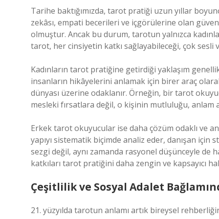
Tarihe baktığımızda, tarot pratiği uzun yıllar boyunc
zekâsı, empati becerileri ve içgörülerine olan güve
olmuştur. Ancak bu durum, tarotun yalnızca kadın
tarot, her cinsiyetin katkı sağlayabileceği, çok sesli 
Kadınların tarot pratiğine getirdiği yaklaşım genelli
insanların hikâyelerini anlamak için birer araç olara
dünyası üzerine odaklanır. Örneğin, bir tarot okuyu
mesleki fırsatlara değil, o kişinin mutluluğu, anlam 
Erkek tarot okuyucular ise daha çözüm odaklı ve anal
yapıyı sistematik biçimde analiz eder, danışan için st
sezgi değil, aynı zamanda rasyonel düşünceyle de ha
katkıları tarot pratiğini daha zengin ve kapsayıcı hal
Çeşitlilik ve Sosyal Adalet Bağlamı
21. yüzyılda tarotun anlamı artık bireysel rehberliği