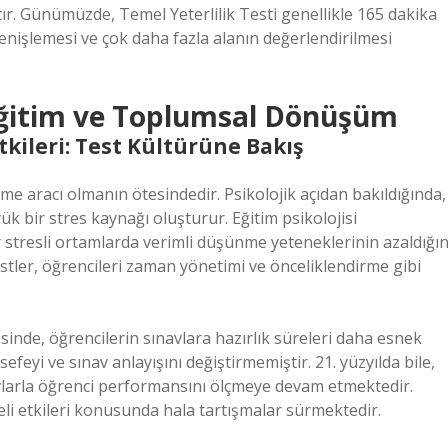
tır. Günümüzde, Temel Yeterlilik Testi genellikle 165 dakika
genişlemesi ve çok daha fazla alanın değerlendirilmesi
Eğitim ve Toplumsal Dönüşüm
tkileri: Test Kültürüne Bakış
me aracı olmanın ötesindedir. Psikolojik açıdan bakıldığında,
k bir stres kaynağı oluşturur. Eğitim psikolojisi
r stresli ortamlarda verimli düşünme yeteneklerinin azaldığın
stler, öğrencileri zaman yönetimi ve önceliklendirme gibi
sinde, öğrencilerin sınavlara hazırlık süreleri daha esnek
efeyi ve sınav anlayışını değiştirmemiştir. 21. yüzyılda bile,
avlarla öğrenci performansını ölçmeye devam etmektedir.
eli etkileri konusunda hala tartışmalar sürmektedir.