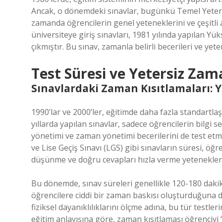
Ancak, o dönemdeki sınavlar, bugünkü Temel Yeterlil
zamanda öğrencilerin genel yeteneklerini ve çeşitli a
üniversiteye giriş sınavları, 1981 yılında yapılan Y
çıkmıştır. Bu sınav, zamanla belirli becerileri ve yet
Test Süresi ve Yetersiz Zama
Sınavlardaki Zaman Kısıtlamaları: 
1990’lar ve 2000’ler, eğitimde daha fazla standartla
yıllarda yapılan sınavlar, sadece öğrencilerin bilgi 
yönetimi ve zaman yönetimi becerilerini de test etm
ve Lise Geçiş Sınavı (LGS) gibi sınavların süresi, öğr
düşünme ve doğru cevapları hızla verme yeteneklerin
Bu dönemde, sınav süreleri genellikle 120-180 dakik
öğrencilere ciddi bir zaman baskısı oluşturduğuna di
fiziksel dayanıklılıklarını ölçme adına, bu tür testl
eğitim anlayışına göre, zaman kısıtlaması öğrenciyi