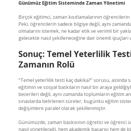
Günümüz Eğitim Sisteminde Zaman Yönetimi
Birçok eğitimci, zaman kısıtlamalarının öğrencilerin
Peki, öğrencilerin sadece bilgiye değil, aynı zamand
olmalarını istemek, ne kadar etik ve verimli bir yakl
gelecekte nasıl şekilleneceğine dair önemli ipuçları v
Sonuç: Temel Yeterlilik Test
Zamanın Rolü
“Temel yeterlilik testi kaç dakika?” sorusu, aslında s
eğitimin ve sosyal baskıların nasıl bir araya geldiğiyl
becerileri değil, aynı zamanda toplumların eğitim anla
sınavlarda belirlenen süreler, bugünkü eğitim siste
değişimlere paralel olarak şekillenmiştir.
Günümüzde, zaman baskısının öğretici ve öğrenci üze
nasıl yönetileceği, hem akademik başarıyı hem de bir