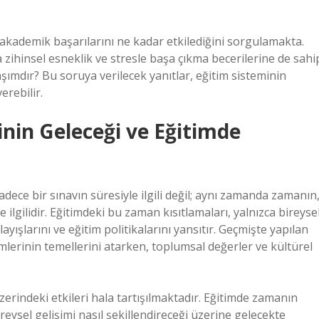
 akademik başarılarını ne kadar etkilediğini sorgulamakta.
a zihinsel esneklik ve stresle başa çıkma becerilerine de sahi
aşımdır? Bu soruya verilecek yanıtlar, eğitim sisteminin
erebilir.
inin Geleceği ve Eğitimde
adece bir sınavın süresiyle ilgili değil; aynı zamanda zamanın
e ilgilidir. Eğitimdeki bu zaman kısıtlamaları, yalnızca bireyse
yışlarını ve eğitim politikalarını yansıtır. Geçmişte yapılan
mlerinin temellerini atarken, toplumsal değerler ve kültürel
rindeki etkileri hala tartışılmaktadır. Eğitimde zamanın
eysel gelişimi nasıl şekillendireceği üzerine gelecekte