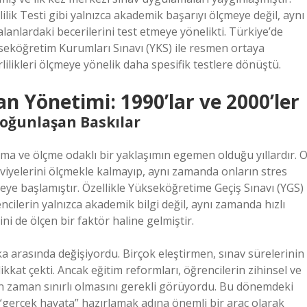
ik Testi gibi yalnızca akademik başarıyı ölçmeye değil, aynı
lanlardaki becerilerini test etmeye yönelikti. Türkiye’de
ükseköğretim Kurumları Sınavı (YKS) ile resmen ortaya
erlilikleri ölçmeye yönelik daha spesifik testlere dönüştü.
n Yönetimi: 1990’lar ve 2000’ler
Yoğunlaşan Baskılar
şma ve ölçme odaklı bir yaklaşımın egemen olduğu yıllardır. 
seviyelerini ölçmekle kalmayıp, aynı zamanda onların stres
eye başlamıştır. Özellikle Yükseköğretime Geçiş Sınavı (YGS)
encilerin yalnızca akademik bilgi değil, aynı zamanda hızlı
i de ölçen bir faktör haline gelmiştir.
a arasında değişiyordu. Birçok eleştirmen, sınav sürelerinin
kkat çekti. Ancak eğitim reformları, öğrencilerin zihinsel ve
erin zaman sınırlı olmasını gerekli görüyordu. Bu dönemdeki
 “gerçek hayata” hazırlamak adına önemli bir araç olarak