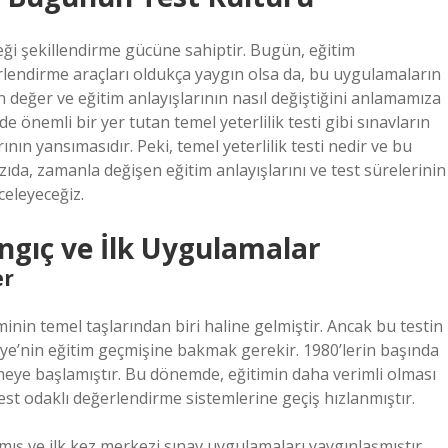
ği şekillendirme gücüne sahiptir. Bugün, eğitim
erlendirme araçları oldukça yaygın olsa da, bu uygulamaların
değer ve eğitim anlayışlarının nasıl değiştiğini anlamamıza
de önemli bir yer tutan temel yeterlilik testi gibi sınavların
nın yansımasıdır. Peki, temel yeterlilik testi nedir ve bu
yazıda, zamanla değişen eğitim anlayışlarını ve test sürelerinin
celeyeceğiz.
angıç ve İlk Uygulamalar
er
minin temel taşlarından biri haline gelmiştir. Ancak bu testin
iye’nin eğitim geçmişine bakmak gerekir. 1980’lerin başında
meye başlamıştır. Bu dönemde, eğitimin daha verimli olması
test odaklı değerlendirme sistemlerine geçiş hızlanmıştır.
tmış ve ilk kez merkezi sınav uygulamaları yaygınlaşmıştır.