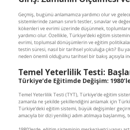
Geçmiş, bugünü anlamamıza yardımcı olur ve gelece
sistemlerinde zaman sınırlı testler, sınavlar ve değ
kökenleri ve evrimi üzerinde düşünmek, toplumların 
yardımcı olur. Özellikle, Türkiye’deki eğitim sistemin
evrimi, toplumsal dönüşümlerin ve eğitim politikaları
testin süresi, nasıl bir tarihsel yolculuğa çıktı? Bu 
neden önemli olduğunu tarihsel bir bakış açısıyla in
Temel Yeterlilik Testi: Başl
Türkiye’de Eğitimde Değişim: 1980’l
Temel Yeterlilik Testi (TYT), Türkiye’de eğitim siste
zamanla ne şekilde şekillendiğini anlamak için Türk
Türkiye’deki eğitim sistemi, büyük değişimler geçir
amacıyla bir dizi yenilikçi adım atılmaya başlanmış, 
1980’lerde, eğitim sisteminin merkeziyetçi yapısı ar