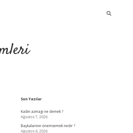
mleri
Sidebar
Son Yazılar
hiltonbet yeni giriş
tu
Kadın azmagı ne demek ?
Ağustos 7, 2026
Başkalarının önemsemek nedir ?
Ağustos 6, 2026