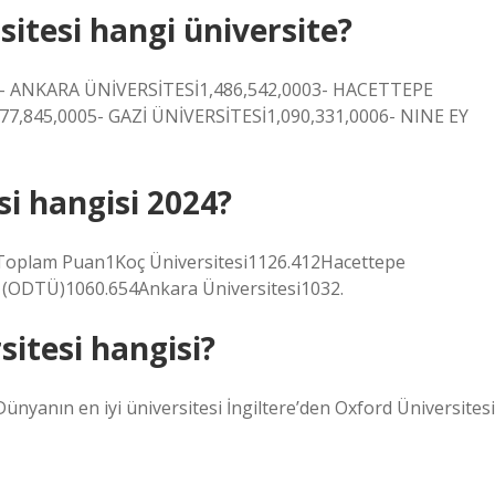
sitesi hangi üniversite?
e)1- ANKARA ÜNİVERSİTESİ1,486,542,0003- HACETTEPE
77,845,0005- GAZİ ÜNİVERSİTESİ1,090,331,0006- NINE EY
si hangisi 2024?
iteToplam Puan1Koç Üniversitesi1126.412Hacettepe
i (ODTÜ)1060.654Ankara Üniversitesi1032.
itesi hangisi?
. Dünyanın en iyi üniversitesi İngiltere’den Oxford Üniversitesi