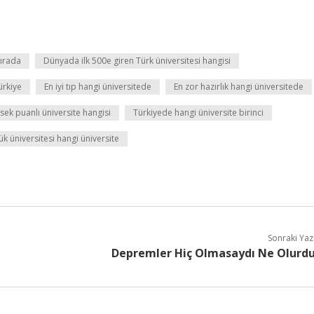
sırada
Dünyada ilk 500e giren Türk üniversitesi hangisi
ürkiye
En iyi tıp hangi üniversitede
En zor hazırlık hangi üniversitede
sek puanlı üniversite hangisi
Türkiyede hangi üniversite birinci
k üniversitesi hangi üniversite
Sonraki Yaz
Depremler Hiç Olmasaydı Ne Olurd