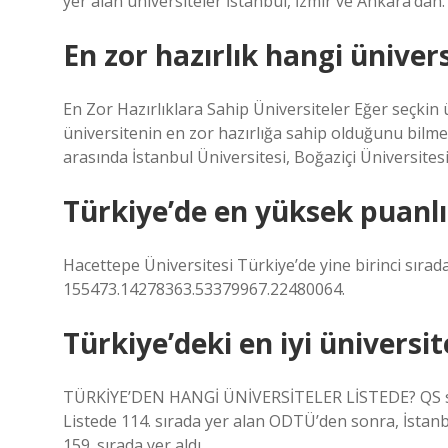
yer alan üniversiteler İstanbul, İzmir ve Ankara’dan.
En zor hazırlık hangi üniver
En Zor Hazırlıklara Sahip Üniversiteler Eğer seçkin
üniversitenin en zor hazırlığa sahip olduğunu bilmen
arasında İstanbul Üniversitesi, Boğaziçi Üniversitesi
Türkiye’de en yüksek puanlı
Hacettepe Üniversitesi Türkiye’de yine birinci sırada
155473.14278363.53379967.22480064.
Türkiye’deki en iyi üniversit
TÜRKİYE’DEN HANGİ ÜNİVERSİTELER LİSTEDE? QS sıra
Listede 114. sırada yer alan ODTÜ’den sonra, İstanbu
159. sırada yer aldı.