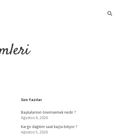
mleri
Sidebar
Son Yazılar
hiltonbet yeni giriş
tul
Başkalarının önemsemek nedir ?
Ağustos 6, 2026
Kargo dağıtım saat kaçta bitiyor ?
Ağustos 5, 2026