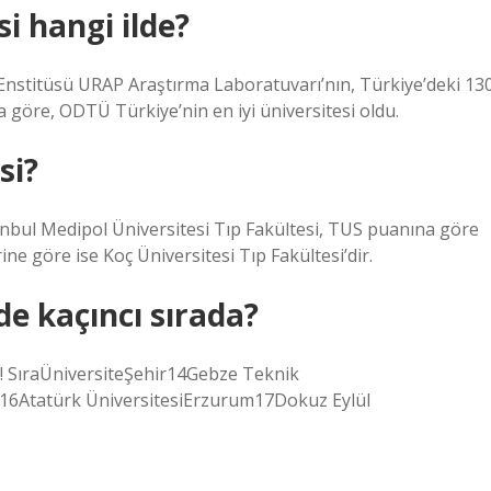
si hangi ilde?
nstitüsü URAP Araştırma Laboratuvarı’nın, Türkiye’deki 13
a göre, ODTÜ Türkiye’nin en iyi üniversitesi oldu.
si?
anbul Medipol Üniversitesi Tıp Fakültesi, TUS puanına göre
e göre ise Koç Üniversitesi Tıp Fakültesi’dir.
de kaçıncı sırada?
dı! SıraÜniversiteŞehir14Gebze Teknik
l16Atatürk ÜniversitesiErzurum17Dokuz Eylül