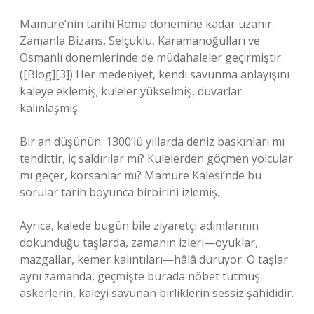
Mamure’nin tarihi Roma dönemine kadar uzanır.
Zamanla Bizans, Selçuklu, Karamanoğulları ve
Osmanlı dönemlerinde de müdahaleler geçirmiştir.
([Blog][3]) Her medeniyet, kendi savunma anlayışını
kaleye eklemiş; kuleler yükselmiş, duvarlar
kalınlaşmış.
Bir an düşünün: 1300’lü yıllarda deniz baskınları mı
tehdittir, iç saldırılar mı? Kulelerden göçmen yolcular
mı geçer, korsanlar mı? Mamure Kalesi’nde bu
sorular tarih boyunca birbirini izlemiş.
Ayrıca, kalede bugün bile ziyaretçi adımlarının
dokunduğu taşlarda, zamanın izleri—oyuklar,
mazgallar, kemer kalıntıları—hâlâ duruyor. O taşlar
aynı zamanda, geçmişte burada nöbet tutmuş
askerlerin, kaleyi savunan birliklerin sessiz şahididir.