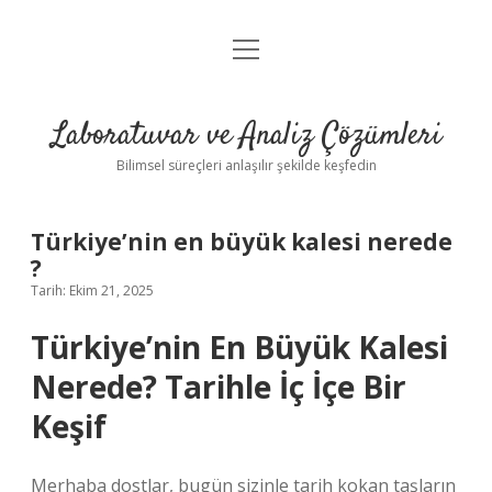
menüyü
Anasayfa
aç
Gizlilik Politikası
Laboratuvar ve Analiz Çözümleri
Yasal Uyarı
Bilimsel süreçleri anlaşılır şekilde keşfedin
Türkiye’nin en büyük kalesi nerede
?
Tarih: Ekim 21, 2025
Türkiye’nin En Büyük Kalesi
Nerede? Tarihle İç İçe Bir
Keşif
Merhaba dostlar, bugün sizinle tarih kokan taşların