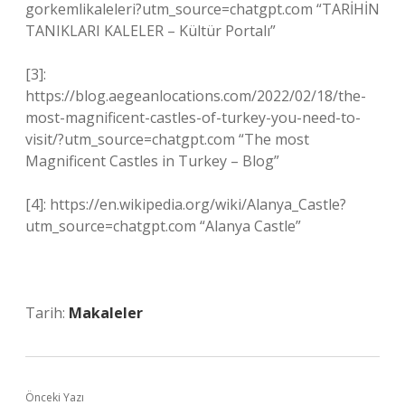
gorkemlikaleleri?utm_source=chatgpt.com “TARİHİN
TANIKLARI KALELER – Kültür Portalı”
[3]:
https://blog.aegeanlocations.com/2022/02/18/the-
most-magnificent-castles-of-turkey-you-need-to-
visit/?utm_source=chatgpt.com “The most
Magnificent Castles in Turkey – Blog”
[4]: https://en.wikipedia.org/wiki/Alanya_Castle?
utm_source=chatgpt.com “Alanya Castle”
Tarih:
Makaleler
Önceki Yazı