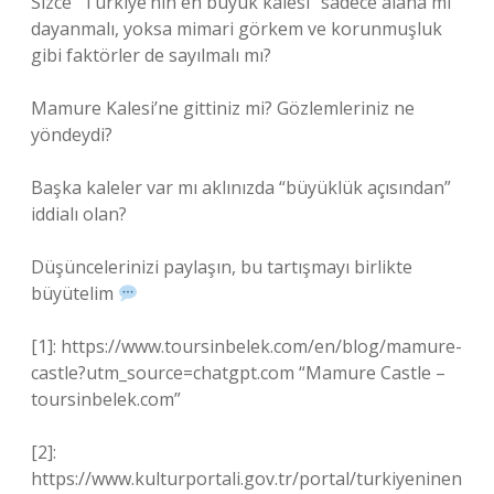
Sizce “Türkiye’nin en büyük kalesi” sadece alana mı
dayanmalı, yoksa mimari görkem ve korunmuşluk
gibi faktörler de sayılmalı mı?
Mamure Kalesi’ne gittiniz mi? Gözlemleriniz ne
yöndeydi?
Başka kaleler var mı aklınızda “büyüklük açısından”
iddialı olan?
Düşüncelerinizi paylaşın, bu tartışmayı birlikte
büyütelim
[1]: https://www.toursinbelek.com/en/blog/mamure-
castle?utm_source=chatgpt.com “Mamure Castle –
toursinbelek.com”
[2]:
https://www.kulturportali.gov.tr/portal/turkiyeninen