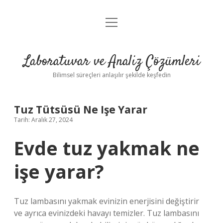
menüyü
Anasayfa
aç
Gizlilik Politikası
Laboratuvar ve Analiz Çözümleri
Yasal Uyarı
Bilimsel süreçleri anlaşılır şekilde keşfedin
Tuz Tütsüsü Ne Işe Yarar
Tarih: Aralık 27, 2024
Evde tuz yakmak ne
işe yarar?
Tuz lambasını yakmak evinizin enerjisini değiştirir
ve ayrıca evinizdeki havayı temizler. Tuz lambasını