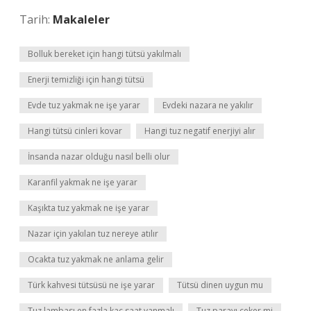
Tarih:
Makaleler
Bolluk bereket için hangi tütsü yakılmalı
Enerji temizliği için hangi tütsü
Evde tuz yakmak ne işe yarar
Evdeki nazara ne yakılır
Hangi tütsü cinleri kovar
Hangi tuz negatif enerjiyi alır
İnsanda nazar olduğu nasıl belli olur
Karanfil yakmak ne işe yarar
Kaşıkta tuz yakmak ne işe yarar
Nazar için yakılan tuz nereye atılır
Ocakta tuz yakmak ne anlama gelir
Türk kahvesi tütsüsü ne işe yarar
Tütsü dinen uygun mu
Tuz lambası en fazla kaç saat yanmalı
Tuz parayı çeker mi