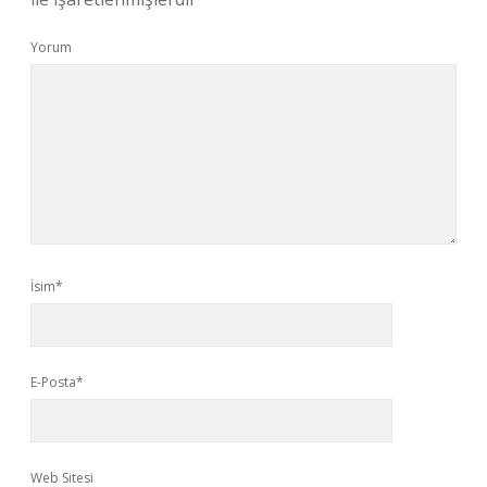
Yorum
İsim*
E-Posta*
Web Sitesi