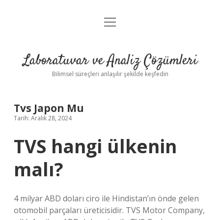
menüyü
Anasayfa
aç
Gizlilik Politikası
Laboratuvar ve Analiz Çözümleri
Yasal Uyarı
Bilimsel süreçleri anlaşılır şekilde keşfedin
Tvs Japon Mu
Tarih: Aralık 28, 2024
TVS hangi ülkenin
malı?
4 milyar ABD doları ciro ile Hindistan’ın önde gelen
otomobil parçaları üreticisidir. TVS Motor Company,