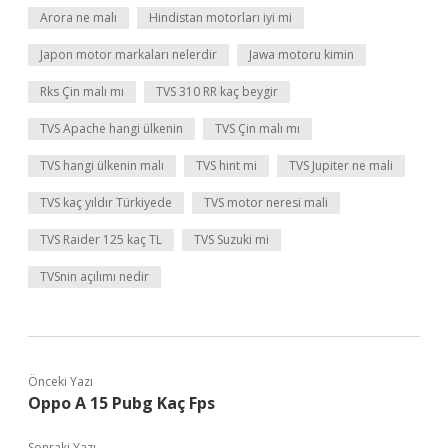
Arora ne malı
Hindistan motorları iyi mi
Japon motor markaları nelerdir
Jawa motoru kimin
Rks Çin malı mı
TVS 310 RR kaç beygir
TVS Apache hangi ülkenin
TVS Çin malı mı
TVS hangi ülkenin malı
TVS hint mi
TVS Jupiter ne mali
TVS kaç yıldır Türkiyede
TVS motor neresi mali
TVS Raider 125 kaç TL
TVS Suzuki mi
TVSnin açılımı nedir
Önceki Yazı
Oppo A 15 Pubg Kaç Fps
Sonraki Yazı