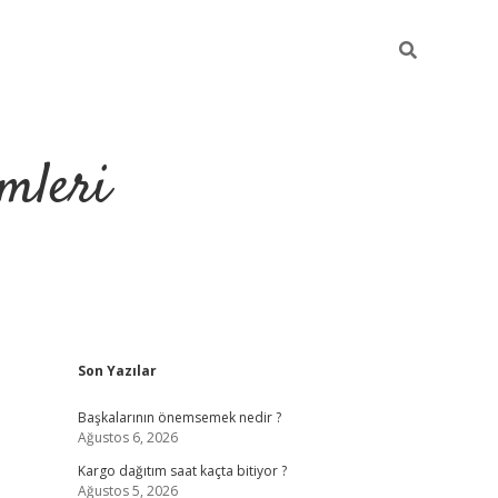
mleri
Sidebar
Son Yazılar
hiltonbet yeni giriş
tu
Başkalarının önemsemek nedir ?
Ağustos 6, 2026
Kargo dağıtım saat kaçta bitiyor ?
Ağustos 5, 2026