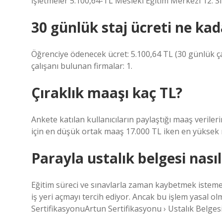
İşletmeler 5.100,64-TL Mesleki Eğitim Merkezi 12. Sın
30 günlük staj ücreti ne kad
Öğrenciye ödenecek ücret: 5.100,64 TL (30 günlük çalı
çalışanı bulunan firmalar: 1.
Çıraklık maaşı kaç TL?
Ankete katılan kullanıcıların paylaştığı maaş veriler
için en düşük ortak maaş 17.000 TL iken en yüksek 
Parayla ustalık belgesi nasıl
Eğitim süreci ve sınavlarla zaman kaybetmek istemeye
iş yeri açmayı tercih ediyor. Ancak bu işlem yasal ol
SertifikasyonuArtun Sertifikasyonu › Ustalık Belgesi