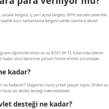
lara para veriliyor mu?
ustalık belgesi, iş yeri açma belgesi, MYK mesleki yeterlilik
56 saatlik kurs tamamlama belgesi sahibi olanlara devlet
rogramı öğrencilerimize en az 8.501,06 TL tutarında ödeme
e kadar okul idaresine şahsen teslim etmek zorundadır.
 ne kadar?
ı ne kadardır? Stajyerler hariç şirket çalışan sayısı 20’den az
n fazla ise devlet desteği ödenmektedir.
evlet desteği ne kadar?