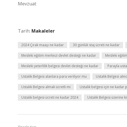
Mevzuat
Tarih:
Makaleler
2024 Çırak maaşı ne kadar
30 günlük staj ücreti ne kadar
Mesleki eğitim merkezi devlet desteği ne kadar
Mesleki eğiti
Mesleki yeterlilik belgesi devlet desteği ne kadar
Parayla ustal
Ustalık Belgesi alanlara para veriliyor mu
Ustalık Belgesi alın
Ustalık Belgesi almak ücretli mi
Ustalık belgesi için ne kadar 
Ustalık belgesi ücreti ne kadar 2024
Ustalık Belgesi üzerine kr