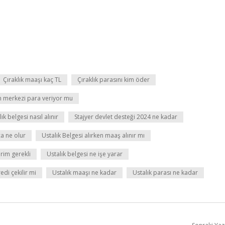
Çıraklık maaşı kaç TL
Çıraklık parasını kim öder
m merkezi para veriyor mu
ık belgesi nasıl alınır
Stajyer devlet desteği 2024 ne kadar
ca ne olur
Ustalık Belgesi alırken maaş alınır mı
prim gerekli
Ustalık belgesi ne işe yarar
edi çekilir mi
Ustalık maaşı ne kadar
Ustalık parası ne kadar