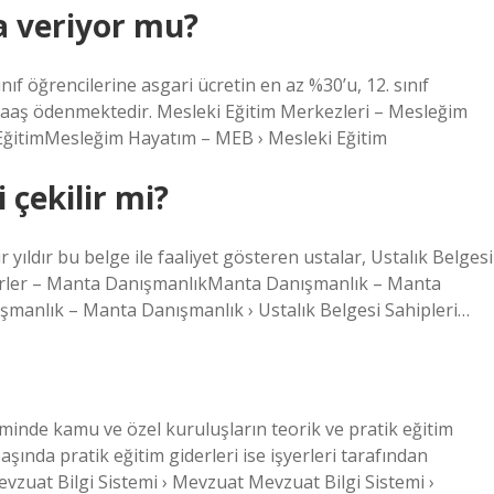
a veriyor mu?
ıf öğrencilerine asgari ücretin en az %30’u, 12. sınıf
r maaş ödenmektedir. Mesleki Eğitim Merkezleri – Mesleğim
ğitimMesleğim Hayatım – MEB › Mesleki Eğitim
 çekilir mi?
ir yıldır bu belge ile faaliyet gösteren ustalar, Ustalık Belgesi
bilirler – Manta DanışmanlıkManta Danışmanlık – Manta
ışmanlık – Manta Danışmanlık › Ustalık Belgesi Sahipleri…
iminde kamu ve özel kuruluşların teorik ve pratik eğitim
aşında pratik eğitim giderleri ise işyerleri tarafından
evzuat Bilgi Sistemi › Mevzuat Mevzuat Bilgi Sistemi ›