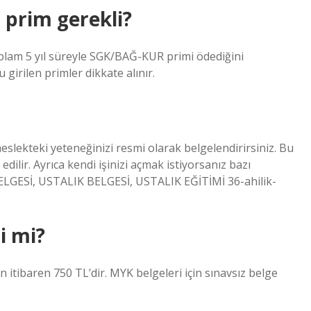
r prim gerekli?
plam 5 yıl süreyle SGK/BAĞ-KUR primi ödediğini
girilen primler dikkate alınır.
 meslekteki yeteneğinizi resmi olarak belgelendirirsiniz. Bu
dilir. Ayrıca kendi işinizi açmak istiyorsanız bazı
ELGESİ, USTALIK BELGESİ, USTALIK EĞİTİMİ 36-ahilik-
i mi?
en itibaren 750 TL’dir. MYK belgeleri için sınavsız belge