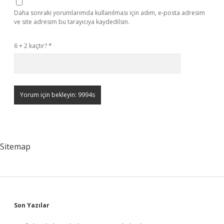
Daha sonraki yorumlarımda kullanılması için adım, e-posta adresim
ve site adresim bu tarayıcıya kaydedilsin.
6 + 2 kaçtır?
*
Sitemap
Sidebar
Son Yazılar