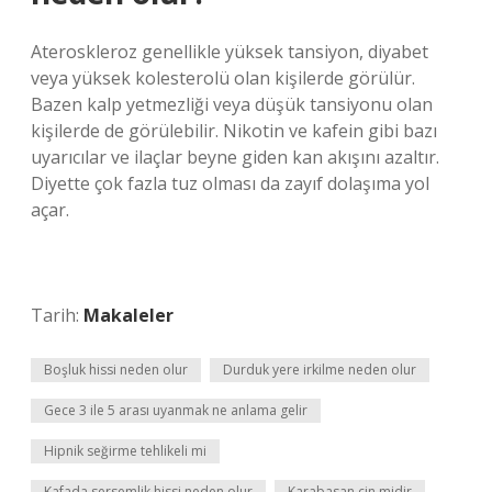
Ateroskleroz genellikle yüksek tansiyon, diyabet
veya yüksek kolesterolü olan kişilerde görülür.
Bazen kalp yetmezliği veya düşük tansiyonu olan
kişilerde de görülebilir. Nikotin ve kafein gibi bazı
uyarıcılar ve ilaçlar beyne giden kan akışını azaltır.
Diyette çok fazla tuz olması da zayıf dolaşıma yol
açar.
Tarih:
Makaleler
Boşluk hissi neden olur
Durduk yere irkilme neden olur
Gece 3 ile 5 arası uyanmak ne anlama gelir
Hipnik seğirme tehlikeli mi
Kafada sersemlik hissi neden olur
Karabasan cin midir