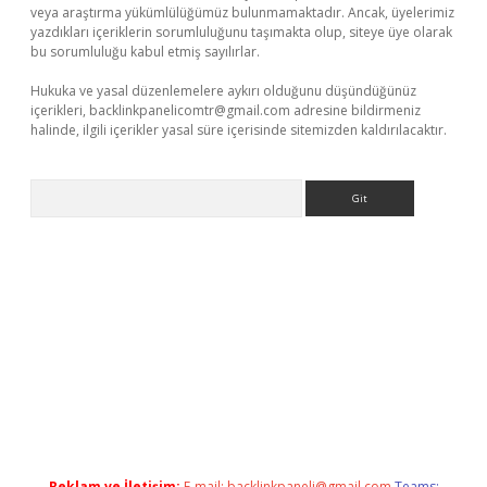
veya araştırma yükümlülüğümüz bulunmamaktadır. Ancak, üyelerimiz
yazdıkları içeriklerin sorumluluğunu taşımakta olup, siteye üye olarak
bu sorumluluğu kabul etmiş sayılırlar.
Hukuka ve yasal düzenlemelere aykırı olduğunu düşündüğünüz
içerikleri,
backlinkpanelicomtr@gmail.com
adresine bildirmeniz
halinde, ilgili içerikler yasal süre içerisinde sitemizden kaldırılacaktır.
Arama
t
Reklam ve İletişim:
E-mail:
backlinkpaneli@gmail.com
Teams: