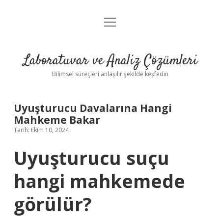
menüyü
Anasayfa
aç
Gizlilik Politikası
Laboratuvar ve Analiz Çözümleri
Yasal Uyarı
Bilimsel süreçleri anlaşılır şekilde keşfedin
Uyuşturucu Davalarına Hangi
Mahkeme Bakar
Tarih: Ekim 10, 2024
Uyuşturucu suçu
hangi mahkemede
görülür?