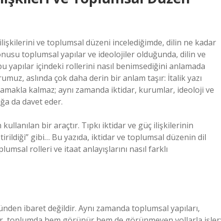
 ilişkilerini ve toplumsal düzeni incelediğimde, dilin ne kadar
nusu toplumsal yapılar ve ideolojiler olduğunda, dilin ve
 bu yapılar içindeki rollerini nasıl benimsediğini anlamada
rumuz, aslında çok daha derin bir anlam taşır: İtalik yazı
amakla kalmaz; aynı zamanda iktidar, kurumlar, ideoloji ve
ğa da davet eder.
kullanılan bir araçtır. Tıpkı iktidar ve güç ilişkilerinin
irildiği” gibi… Bu yazıda, iktidar ve toplumsal düzenin dil
umsal rolleri ve itaat anlayışlarını nasıl farklı
nden ibaret değildir. Aynı zamanda toplumsal yapıları,
idar, toplumda hem görünür hem de görünmeyen yollarla işler