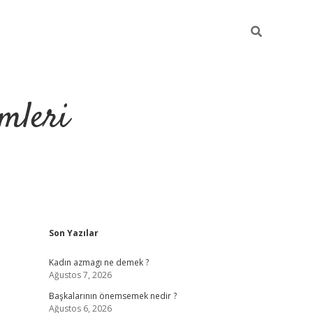
mleri
Sidebar
Son Yazılar
hiltonbet yeni giriş
Kadın azmagı ne demek ?
Ağustos 7, 2026
Başkalarının önemsemek nedir ?
Ağustos 6, 2026