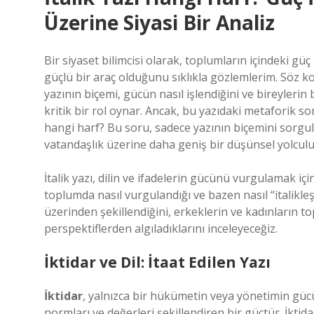
Üzerine Siyasi Bir Analiz
Bir siyaset bilimcisi olarak, toplumların içindeki güç
güçlü bir araç olduğunu sıklıkla gözlemlerim. Söz ko
yazının biçemi, gücün nasıl işlendiğini ve bireylerin
kritik bir rol oynar. Ancak, bu yazıdaki metaforik so
hangi harf? Bu soru, sadece yazının biçemini sorgul
vatandaşlık üzerine daha geniş bir düşünsel yolculu
İtalik yazı, dilin ve ifadelerin gücünü vurgulamak için 
toplumda nasıl vurgulandığı ve bazen nasıl “italikleşt
üzerinden şekillendiğini, erkeklerin ve kadınların topl
perspektiflerden algıladıklarını inceleyeceğiz.
İktidar ve Dil: İtaat Edilen Yazı
İktidar
, yalnızca bir hükümetin veya yönetimin gücü
normları ve değerleri şekillendiren bir güçtür. İkt