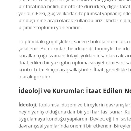
bir tarafında belirli bir otorite dururken, diğer tara
yer alır. Peki, güç ve iktidar, toplumsal yapılar içinde
bir düşünme aracı olarak kullanabiliriz: iktidarın di
biçimde toplumu yönlendirir.
Toplumdaki güç ilişkileri, sadece hukuki normlarla d
şekillenir. Bu normlar, belirli bir dil biçimiyle, belirl
kurallar, çoğu zaman dolaylı yoldan insanlara aktarıl
itaat edilen bir yazı gibi topluma sirayet etmesini sağl
kontrol etmek için araçsallaştırılır. İtaat, genellik
olarak görülür.
İdeoloji ve Kurumlar: İtaat Edilen 
İdeoloji
, toplumsal düzeni ve bireylerin davranışların
neyin yanlış olduğuna dair bir yol haritası sunar. K
uygulamaya konduğu yapılardır. Devlet, eğitim sistem
davranışsal yapılarında önemli bir etkendir. Bireyle