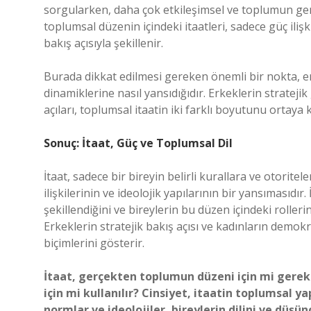
sorgularken, daha çok etkileşimsel ve toplumun gen
toplumsal düzenin içindeki itaatleri, sadece güç ilişk
bakış açısıyla şekillenir.
Burada dikkat edilmesi gereken önemli bir nokta, er
dinamiklerine nasıl yansıdığıdır. Erkeklerin strateji
açıları, toplumsal itaatin iki farklı boyutunu ortaya 
Sonuç: İtaat, Güç ve Toplumsal Dil
İtaat, sadece bir bireyin belirli kurallara ve otorit
ilişkilerinin ve ideolojik yapılarının bir yansımasıdır
şekillendiğini ve bireylerin bu düzen içindeki rolleri
Erkeklerin stratejik bakış açısı ve kadınların demokra
biçimlerini gösterir.
İtaat, gerçekten toplumun düzeni için mi gerekli
için mi kullanılır?
Cinsiyet, itaatin toplumsal ya
normlar ve ideolojiler, bireylerin dilini ve düşünc