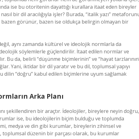
fında ise bu otoritenin dayattığı kurallara itaat eden bireyler
 nasıl bir dil aracılığıyla işler? Burada, “italik yazı” metaforun
li, bazen görünür, bazen ise oldukça belirgin olmayan bir
eğil, aynı zamanda kültürel ve ideolojik normlarla da
i ideolojik söylemlerle güçlendirilir. İtaat edilen normlar ve
ır. Bu da, belirli “düşünme biçimlerinin” ve “hayat tarzlarının
ar. Yani, iktidar bir dil yaratır ve bu dil, toplumsal yapıyı
le bu dilin “doğru” kabul edilen biçimlerine uyum sağlamak
Normların Arka Planı
ı şekillendiren bir araçtır. İdeolojiler, bireylere neyin doğru,
urumlar ise, bu ideolojilerin biçim bulduğu ve toplumda
i, medya ve din gibi kurumlar, bireylerin zihinsel ve
r, toplumsal düzenin bir parçası olarak, bu kurumlar