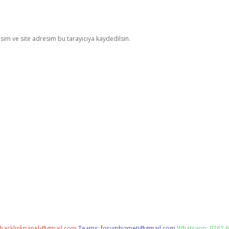
im ve site adresim bu tarayıcıya kaydedilsin.
backlinkpaneli@gmail.com
Teams:
forumhizmeti@gmail.com
Whatsapp: 0262 6