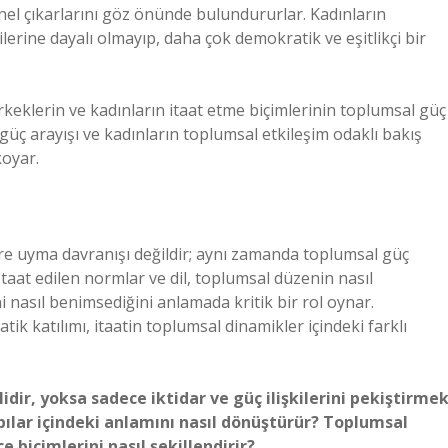
el çıkarlarını göz önünde bulundururlar. Kadınların
ilerine dayalı olmayıp, daha çok demokratik ve eşitlikçi bir
keklerin ve kadınların itaat etme biçimlerinin toplumsal güç
k güç arayışı ve kadınların toplumsal etkileşim odaklı bakış
koyar.
elere uyma davranışı değildir; aynı zamanda toplumsal güç
. İtaat edilen normlar ve dil, toplumsal düzenin nasıl
ni nasıl benimsediğini anlamada kritik bir rol oynar.
tik katılımı, itaatin toplumsal dinamikler içindeki farklı
dir, yoksa sadece iktidar ve güç ilişkilerini pekiştirme
pılar içindeki anlamını nasıl dönüştürür?
Toplumsal
e biçimlerini nasıl şekillendirir?