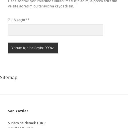
Daha sonraki yorumlarımda kullanılması için adım, e-posta adresim
ve site adresim bu tarayıcıya kaydedilsin.
7 + 8 kaçtır?
*
Sitemap
Sidebar
Son Yazılar
Sunam ne demek TDK ?