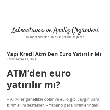
menüyü
Anasayfa
aç
Gizlilik Politikası
Laboratuvar ve Analiz Çözümleri
Yasal Uyarı
Bilimsel süreçleri anlaşılır şekilde keşfedin
Yapı Kredi Atm Den Euro Yatırılır Mı
Tarih: Kasım 13, 2024
ATM’den euro
yatırılır mı?
– ATM’ler genellikle dolar ve euro gibi yaygın para
birimlerini destekler. – Yabancı para birimlerindeki