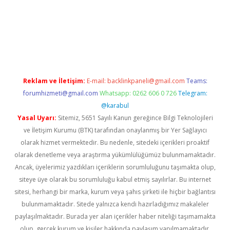
ş
tulipbet
Reklam ve İletişim:
E-mail:
backlinkpaneli@gmail.com
Teams:
forumhizmeti@gmail.com
Whatsapp: 0262 606 0 726
Telegram:
@karabul
Yasal Uyarı:
Sitemiz, 5651 Sayılı Kanun gereğince Bilgi Teknolojileri
ve İletişim Kurumu (BTK) tarafından onaylanmış bir Yer Sağlayıcı
olarak hizmet vermektedir. Bu nedenle, sitedeki içerikleri proaktif
olarak denetleme veya araştırma yükümlülüğümüz bulunmamaktadır.
Ancak, üyelerimiz yazdıkları içeriklerin sorumluluğunu taşımakta olup,
siteye üye olarak bu sorumluluğu kabul etmiş sayılırlar. Bu internet
sitesi, herhangi bir marka, kurum veya şahıs şirketi ile hiçbir bağlantısı
bulunmamaktadır. Sitede yalnızca kendi hazırladığımız makaleler
paylaşılmaktadır. Burada yer alan içerikler haber niteliği taşımamakta
olup, gerçek kurum ve kişiler hakkında paylaşım yapılmamaktadır.