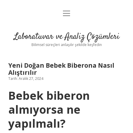
menüyü
Anasayfa
aç
Gizlilik Politikası
Laboratuvar ve Analiz Çözümleri
Yasal Uyarı
Bilimsel süreçleri anlaşılır şekilde keşfedin
Yeni Doğan Bebek Biberona Nasıl
Alıştırılır
Tarih: Aralık 27, 2024
Bebek biberon
almıyorsa ne
yapılmalı?