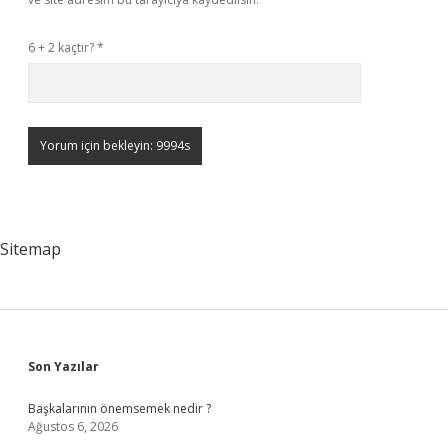
6 + 2 kaçtır?
*
Sitemap
Sidebar
Son Yazılar
Başkalarının önemsemek nedir ?
Ağustos 6, 2026