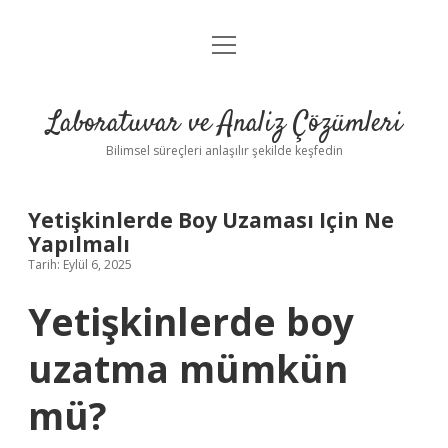
menüyü
Anasayfa
aç
Gizlilik Politikası
Laboratuvar ve Analiz Çözümleri
Yasal Uyarı
Bilimsel süreçleri anlaşılır şekilde keşfedin
Yetişkinlerde Boy Uzaması Için Ne
Yapılmalı
Tarih: Eylül 6, 2025
Yetişkinlerde boy
uzatma mümkün
mü?