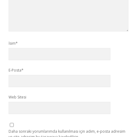
İsim*
E-Posta*
Web Sitesi
Daha sonraki yorumlarımda kullanılması için adım, e-posta adresim
ve site adresim bu tarayıcıya kaydedilsin.