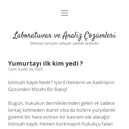
menüyü
Anasayfa
aç
Gizlilik Politikası
Laboratuvar ve Analiz Çözümleri
Yasal Uyarı
Bilimsel süreçleri anlaşılır şekilde keşfedin
Yumurtayı ilk kim yedi ?
Tarih: Kasım 30, 2025
İstinsah Kaydı Nedir? İşte Erkeklerin ve Kadınların
Gözünden Mizahi Bir Bakış!
Bugün, hukukun derinliklerinden gelen ve sadece
birkaç kelimeden ibaret olsa da bizlere yüzyıllardır
gizemli bir hava estiren bir kavramı ele alacağız:
İstinsah kaydı. Hemen korkmayın! Hukukçu falan