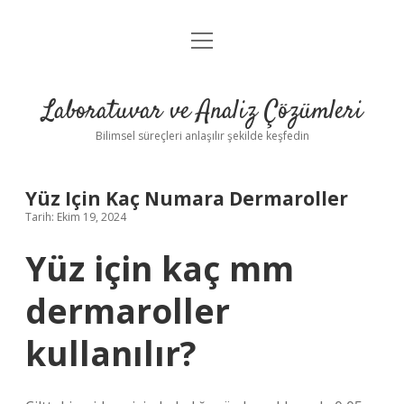
menüyü
Anasayfa
aç
Gizlilik Politikası
Laboratuvar ve Analiz Çözümleri
Yasal Uyarı
Bilimsel süreçleri anlaşılır şekilde keşfedin
Yüz Için Kaç Numara Dermaroller
Tarih: Ekim 19, 2024
Yüz için kaç mm
dermaroller
kullanılır?