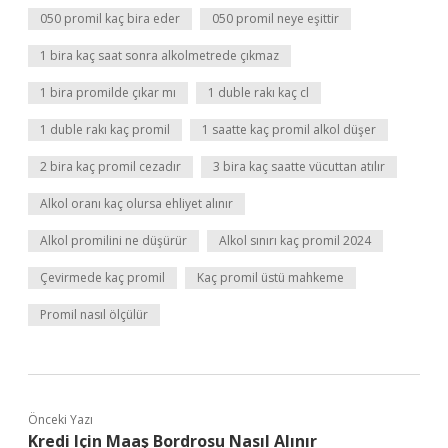
050 promil kaç bira eder
050 promil neye eşittir
1 bira kaç saat sonra alkolmetrede çıkmaz
1 bira promilde çıkar mı
1 duble rakı kaç cl
1 duble rakı kaç promil
1 saatte kaç promil alkol düşer
2 bira kaç promil cezadır
3 bira kaç saatte vücuttan atılır
Alkol oranı kaç olursa ehliyet alınır
Alkol promilini ne düşürür
Alkol sınırı kaç promil 2024
Çevirmede kaç promil
Kaç promil üstü mahkeme
Promil nasıl ölçülür
Önceki Yazı
Kredi Için Maaş Bordrosu Nasıl Alınır