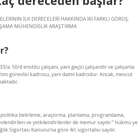
kaç dereceden başlar?
ERİNİN İLK DERECELERİ HAKKINDA İKİ FARKLI GÖRÜŞ:
AŞAMA MÜHENDİSLİK ARAŞTIRMA
r?
3/a. 50/d enstitü çalışanı, yani geçici çalışandır ve çalışanla
tim görevlisi kadrosu, yani daimi kadrodur. Ancak, mevcut
maktadır.
 politika belirleme, araştırma, planlama, programlama,
lendirilen ve yetkilendirilenler de memur sayılır.” hükmü ye
lık Sigortası Kanunu’na göre 4/c sigortalısı sayılır.