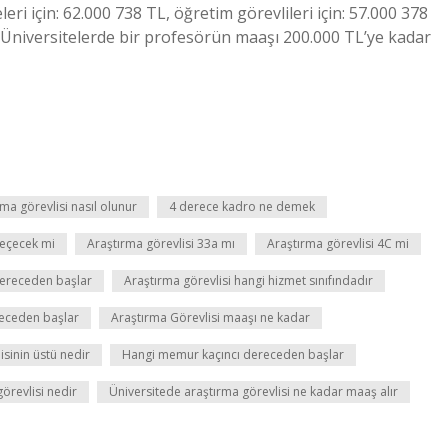
eri için: 62.000 738 TL, öğretim görevlileri için: 57.000 378
el Üniversitelerde bir profesörün maaşı 200.000 TL’ye kadar
ma görevlisi nasıl olunur
4 derece kadro ne demek
geçecek mi
Araştırma görevlisi 33a mı
Araştırma görevlisi 4C mi
dereceden başlar
Araştırma görevlisi hangi hizmet sınıfındadır
receden başlar
Araştırma Görevlisi maaşı ne kadar
isinin üstü nedir
Hangi memur kaçıncı dereceden başlar
örevlisi nedir
Üniversitede araştırma görevlisi ne kadar maaş alır