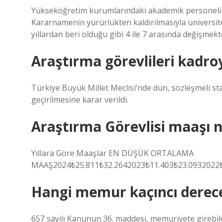
Yükseköğretim kurumlarındaki akademik personelin
Kararnamenin yürürlükten kaldırılmasıyla üniversite
yıllardan beri olduğu gibi 4 ile 7 arasında değişmekt
Araştırma görevlileri kadro
Türkiye Büyük Millet Meclisi’nde dün, sözleşmeli s
geçirilmesine karar verildi.
Araştırma Görevlisi maaşı 
Yıllara Göre Maaşlar EN DÜŞÜK ORTALAMA
MAAŞ2024₺25.811₺32.2642023₺11.403₺23.0932022₺
Hangi memur kaçıncı derec
657 sayılı Kanunun 36. maddesi, memuriyete girebile