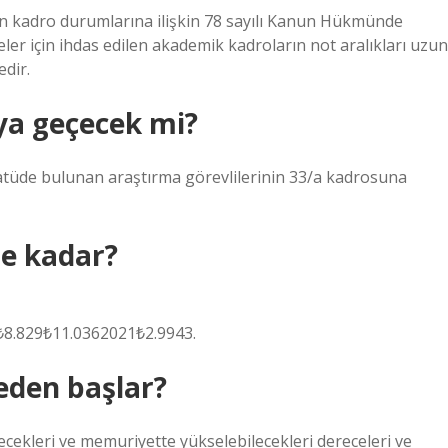
 kadro durumlarına ilişkin 78 sayılı Kanun Hükmünde
ler için ihdas edilen akademik kadroların not aralıkları uzun
edir.
ya geçecek mi?
tatüde bulunan araştırma görevlilerinin 33/a kadrosuna
ne kadar?
8.829₺11.0362021₺2.9943.
eden başlar?
cekleri ve memuriyette yükselebilecekleri dereceleri ve