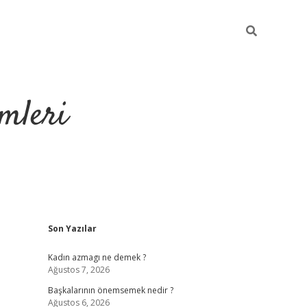
mleri
Sidebar
Son Yazılar
hiltonbet yeni giriş
tu
Kadın azmagı ne demek ?
Ağustos 7, 2026
Başkalarının önemsemek nedir ?
Ağustos 6, 2026