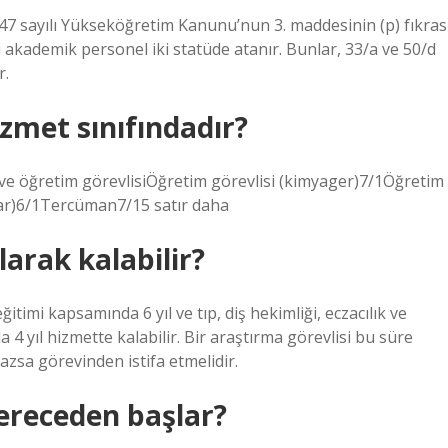
7 sayılı Yükseköğretim Kanunu’nun 3. maddesinin (p) fıkras
 akademik personel iki statüde atanır. Bunlar, 33/a ve 50/d
r.
izmet sınıfındadır?
e öğretim görevlisiÖğretim görevlisi (kimyager)7/1Öğretim
ar)6/1Tercüman7/15 satır daha
larak kalabilir?
itimi kapsamında 6 yıl ve tıp, diş hekimliği, eczacılık ve
4 yıl hizmette kalabilir. Bir araştırma görevlisi bu süre
zsa görevinden istifa etmelidir.
ereceden başlar?