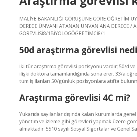
Araştırma görevlisi 
MALİYE BAKANLIĞI GÖRÜŞÜNE GÖRE ÖĞRETİM ÜYEL
DERECE ÜNVANI ATANAN ÜNVAN ANA DERECE / 
GÖREVLİSİ8/1BİYOLOGÖĞRETİMCİ8/1
50d araştırma görevlisi nedi
İki tür araştırma görevlisi pozisyonu vardır; 50/d ve 3
ilişki doktora tamamlandığında sona erer. 33/a öğre
tüm iş ilanları 50/günlük pozisyonlara atıfta bulun
Araştırma görevlisi 4C mi?
Yukarıda sayılanlar dışında kalan kurumlarda genel
yönetim ve izleme gibi görevleri yapmak üzere görev
almaktadır. 5510 sayılı Sosyal Sigortalar ve Genel Sağ