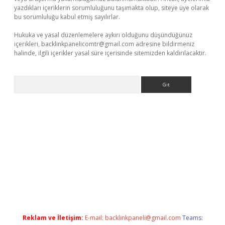
yazdıkları içeriklerin sorumluluğunu taşımakta olup, siteye üye olarak
bu sorumluluğu kabul etmiş sayılırlar.
Hukuka ve yasal düzenlemelere aykırı olduğunu düşündüğünüz
içerikleri,
backlinkpanelicomtr@gmail.com
adresine bildirmeniz
halinde, ilgili içerikler yasal süre içerisinde sitemizden kaldırılacaktır.
Arama
ulipbet
Reklam ve İletişim:
E-mail:
backlinkpaneli@gmail.com
Teams: