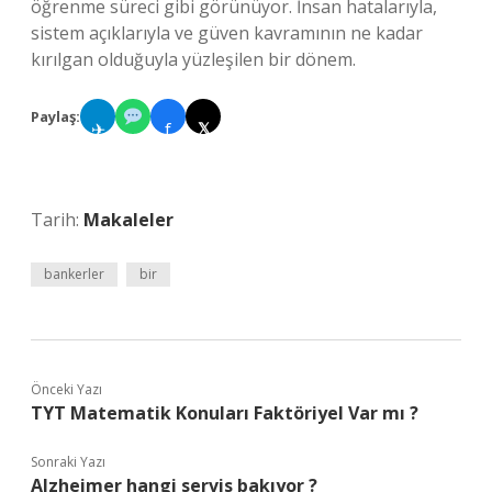
öğrenme süreci gibi görünüyor. İnsan hatalarıyla,
sistem açıklarıyla ve güven kavramının ne kadar
kırılgan olduğuyla yüzleşilen bir dönem.
Paylaş:
✈
f
𝕏
Tarih:
Makaleler
bankerler
bir
Önceki Yazı
TYT Matematik Konuları Faktöriyel Var mı ?
Sonraki Yazı
Alzheimer hangi servis bakıyor ?