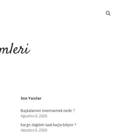
mleri
Sidebar
Son Yazılar
hiltonbet yeni giriş
tul
Başkalarının önemsemek nedir ?
Ağustos 6, 2026
Kargo dağıtım saat kaçta bitiyor ?
Ağustos 5, 2026