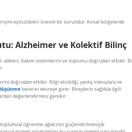
işim eşitsizlikleri önemli bir sorundur. Kırsal bölgelerde
u: Alzheimer ve Kolektif Bilinç
r; aileleri, bakım sistemlerini ve toplumu doğrudan etkiler. B
r.
ini doğrudan etkiler. Bilgi eksikliği, yanlış inanışlara ve
l düşünme
becerisi devreye girer. Bireylerin sağlıkla ilgili
lardan değerlendirmesi gerekir.
, toplumsal öğrenme ağlarının güçlendirilmesiyle
sosyal hizmet programları bu sürecin önemli parçalarıdır.