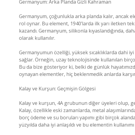
Germanyum: Arka Planda Gizli Kahraman
Germanyum, çoğunlukla arka planda kalır, ancak el
rol oynar. Bu element, 1940’larda ilk yarı iletken t
kazandı. Germanyum, silikonla kıyaslandığında, daha
olarak kullanılır.
Germanyumun özelliği, yüksek sıcaklıklarda dahi iy
sağlar. Örneğin, uzay teknolojisinde kullanılan b
Bu da bize gösteriyor ki, belki de günlük hayatımız
oynayan elementler, hiç beklenmedik anlarda karşımı
Kalay ve Kurşun: Geçmişin Gölgesi
Kalay ve kurşun, 4A grubunun diğer üyeleri olup, geç
Kalay, özellikle eski zamanlarda, metal alaşımlarınd
borç ödeme ve su boruları yapımı gibi birçok alanda 
yüzyılda daha iyi anlaşıldı ve bu elementin kullanımı 