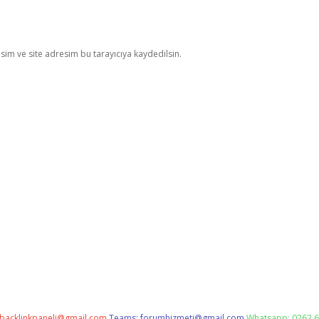
im ve site adresim bu tarayıcıya kaydedilsin.
backlinkpaneli@gmail.com
Teams:
forumhizmeti@gmail.com
Whatsapp: 0262 6