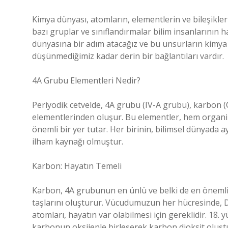
Kimya dünyası, atomların, elementlerin ve bileşikleri
bazı gruplar ve sınıflandırmalar bilim insanlarının 
dünyasına bir adım atacağız ve bu unsurların kimya 
düşünmediğimiz kadar derin bir bağlantıları vardır.
4A Grubu Elementleri Nedir?
Periyodik cetvelde, 4A grubu (IV-A grubu), karbon (C
elementlerinden oluşur. Bu elementler, hem organi
önemli bir yer tutar. Her birinin, bilimsel dünyada a
ilham kaynağı olmuştur.
Karbon: Hayatın Temeli
Karbon, 4A grubunun en ünlü ve belki de en önemli
taşlarını oluşturur. Vücudumuzun her hücresinde, 
atomları, hayatın var olabilmesi için gereklidir. 18.
karbonun oksijenle birleşerek karbon dioksit oluşt