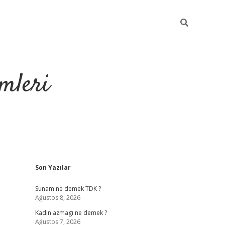
mleri
Sidebar
Son Yazılar
hiltonbet yeni giriş
Sunam ne demek TDK ?
Ağustos 8, 2026
Kadın azmagı ne demek ?
Ağustos 7, 2026