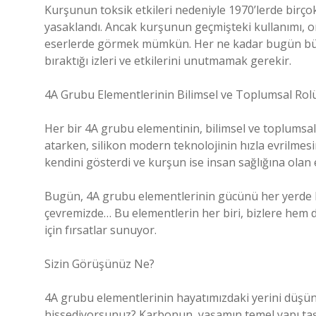
Kurşunun toksik etkileri nedeniyle 1970’lerde birço
yasaklandı. Ancak kurşunun geçmişteki kullanımı, onu
eserlerde görmek mümkün. Her ne kadar bugün büyü
bıraktığı izleri ve etkilerini unutmamak gerekir.
4A Grubu Elementlerinin Bilimsel ve Toplumsal Rol
Her bir 4A grubu elementinin, bilimsel ve toplumsal 
atarken, silikon modern teknolojinin hızla evrilmes
kendini gösterdi ve kurşun ise insan sağlığına olan e
Bugün, 4A grubu elementlerinin gücünü her yerde hi
çevremizde… Bu elementlerin her biri, bizlere hem 
için fırsatlar sunuyor.
Sizin Görüşünüz Ne?
4A grubu elementlerinin hayatımızdaki yerini düşün
hissediyorsunuz? Karbonun, yaşamın temel yapı taşı o