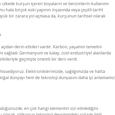
k ülkede kurşun içeren boyaların ve benzinlerin kullanımı
 hala birçok eski yapının inşasında veya çeşitli tarihî
k bir zarara yol açmasa da, kurşunun tarihsel olarak
ü
açıdan derin etkileri vardır. Karbon, yaşamın temelini
ini sağladı. Germanyum ve kalay, özel endüstriyel alanlarda
tkileriyle geçmişte önemli bir ders verdi.
ssediyoruz. Elektroniklerimizde, sağlığımızda ve hatta
doğal dünyayı hem de teknoloji dünyasını daha iyi anlamamız
düğünüzde, en çok hangi elementin sizi etkilediğini
larak, silikonun teknoloji devrimindeki rolüyle ilgili