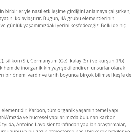
n birbirleriyle nasıl etkileşime girdiğini anlamaya çalışırken,
hayatını kolaylaştırır. Bugün, 4A grubu elementlerinin
ve günlük yaşamımızdaki yerini keşfedeceğiz. Belki de hiç
), silikon (Si), Germanyum (Ge), kalay (Sn) ve kurşun (Pb)
k hem de inorganik kimyayı şekillendiren unsurlar olarak
yrı bir önemi vardır ve tarih boyunca birçok bilimsel keşfe de
 elementidir. Karbon, tüm organik yaşamın temel yapı
DNA’mızda ve hücresel yapılarımızda bulunan karbon
 yüzyılda, Antoine Lavoisier tarafından yapılan araştırmalar,
urduğunu ve bu gazın atmosferde nasıl birikerek bitkiler ve