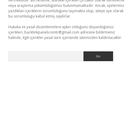
vermektedir. Bu nedenle, sitedeki içerikleri proaktif olarak denetleme
veya araştırma yükümlülüğümüz bulunmamaktadır. Ancak, üyelerimiz
yazdıkları içeriklerin sorumluluğunu taşımakta olup, siteye üye olarak
bu sorumluluğu kabul etmiş sayılırlar.
Hukuka ve yasal düzenlemelere aykırı olduğunu düşündüğünüz
içerikleri,
backlinkpanelicomtr@gmail.com
adresine bildirmeniz
halinde, ilgili içerikler yasal süre içerisinde sitemizden kaldırılacaktır.
Arama
riş
tulipbet