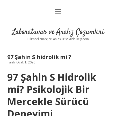
menüyü
Anasayfa
aç
Gizlilik Politikası
Laboratuvar ve Analiz Çözümleri
Yasal Uyarı
Bilimsel süreçleri anlaşılır şekilde keşfedin
97 Şahin S hidrolik mi ?
Tarih: Ocak 1, 2026
97 Şahin S Hidrolik
mi? Psikolojik Bir
Mercekle Sürücü
Deneyimi