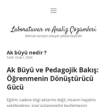
menüyü
Anasayfa
aç
Gizlilik Politikası
Laboratuvar ve Analiz Çözümleri
Yasal Uyarı
Bilimsel süreçleri anlaşılır şekilde keşfedin
Ak büyü nedir ?
Tarih: Ocak 1, 2026
Ak Büyü ve Pedagojik Bakış:
Öğrenmenin Dönüştürücü
Gücü
Eğitim, sadece bilgi aktarımı değil, insanın hayatını
şekillendiren, içsel potansiyelini keşfetmesini