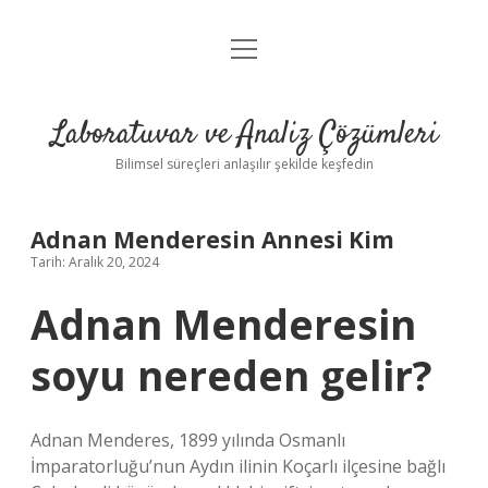
menüyü
Anasayfa
aç
Gizlilik Politikası
Laboratuvar ve Analiz Çözümleri
Yasal Uyarı
Bilimsel süreçleri anlaşılır şekilde keşfedin
Adnan Menderesin Annesi Kim
Tarih: Aralık 20, 2024
Adnan Menderesin
soyu nereden gelir?
Adnan Menderes, 1899 yılında Osmanlı
İmparatorluğu’nun Aydın ilinin Koçarlı ilçesine bağlı