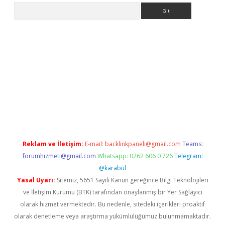
Arama
ulipbet
Reklam ve İletişim:
E-mail:
backlinkpaneli@gmail.com
Teams:
forumhizmeti@gmail.com
Whatsapp: 0262 606 0 726
Telegram:
@karabul
Yasal Uyarı:
Sitemiz, 5651 Sayılı Kanun gereğince Bilgi Teknolojileri
ve İletişim Kurumu (BTK) tarafından onaylanmış bir Yer Sağlayıcı
olarak hizmet vermektedir. Bu nedenle, sitedeki içerikleri proaktif
olarak denetleme veya araştırma yükümlülüğümüz bulunmamaktadır.