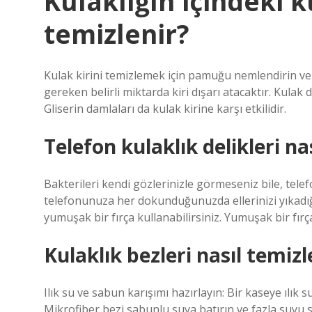
Kulaklığın içindeki k
temizlenir?
Kulak kirini temizlemek için pamuğu nemlendirin ve k
gereken belirli miktarda kiri dışarı atacaktır. Kulak 
Gliserin damlaları da kulak kirine karşı etkilidir.
Telefon kulaklık delikleri na
Bakterileri kendi gözlerinizle görmeseniz bile, tele
telefonunuza her dokunduğunuzda ellerinizi yıkadığ
yumuşak bir fırça kullanabilirsiniz. Yumuşak bir fır
Kulaklık bezleri nasıl temizl
Ilık su ve sabun karışımı hazırlayın: Bir kaseye ılık s
Mikrofiber bezi sabunlu suya batırın ve fazla suyu sık