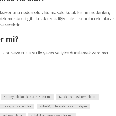
onksiyonuna neden olur. Bu makale kulak kirinin nedenleri,
zleme süreci gibi kulak temizliğiyle ilgili konuları ele alacak
verecektir.
er mi?
 ılık su veya tuzlu su ile yavaş ve iyice durulamak yardımcı
Kolonya ile kulaklık temizlenir mi
Kulak dışı nasıl temizlenir
arına yapışırsa ne olur
Kulaklığım tıkandı ne yapmalıyım
i nasıl temizlenir
Kulaklık ıslanınca bozulur mu