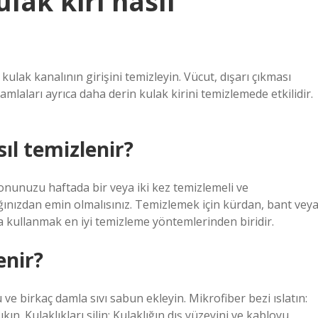
ulak kiri nasıl
ulak kanalının girişini temizleyin. Vücut, dışarı çıkması
damlaları ayrıca daha derin kulak kirini temizlemede etkilidir.
sıl temizlenir?
fonunuzu haftada bir veya iki kez temizlemeli ve
ınızdan emin olmalısınız. Temizlemek için kürdan, bant vey
ça kullanmak en iyi temizleme yöntemlerinden biridir.
enir?
u ve birkaç damla sıvı sabun ekleyin. Mikrofiber bezi ıslatın:
ın. Kulaklıkları silin: Kulaklığın dış yüzeyini ve kabloyu