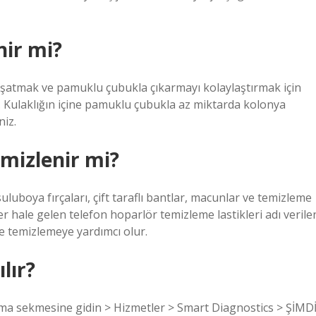
nir mi?
umuşatmak ve pamuklu çubukla çıkarmayı kolaylaştırmak için
z. Kulaklığın içine pamuklu çubukla az miktarda kolonya
niz.
emizlenir mi?
uluboya fırçaları, çift taraflı bantlar, macunlar ve temizleme
r hale gelen telefon hoparlör temizleme lastikleri adı verile
e temizlemeye yardımcı olur.
lır?
ama sekmesine gidin > Hizmetler > Smart Diagnostics > ŞİMD