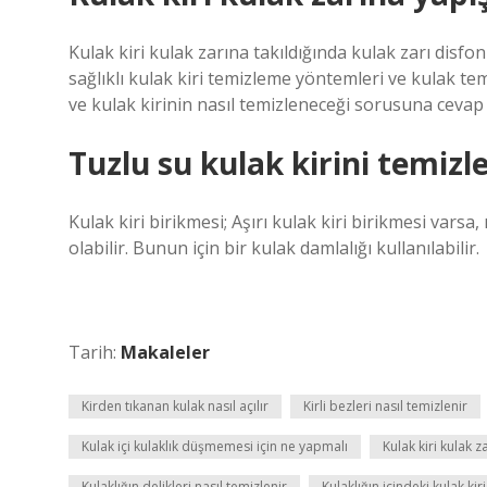
Kulak kiri kulak zarına takıldığında kulak zarı disf
sağlıklı kulak kiri temizleme yöntemleri ve kulak temi
ve kulak kirinin nasıl temizleneceği sorusuna cevap 
Tuzlu su kulak kirini temizl
Kulak kiri birikmesi; Aşırı kulak kiri birikmesi varsa,
olabilir. Bunun için bir kulak damlalığı kullanılabilir.
Tarih:
Makaleler
Kirden tıkanan kulak nasıl açılır
Kirli bezleri nasıl temizlenir
Kulak içi kulaklık düşmemesi için ne yapmalı
Kulak kiri kulak z
Kulaklığın delikleri nasıl temizlenir
Kulaklığın içindeki kulak kir