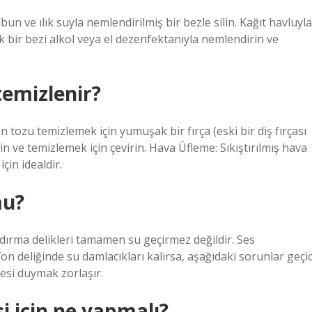
abun ve ılık suyla nemlendirilmiş bir bezle silin. Kağıt havluyla
bir bezi alkol veya el dezenfektanıyla nemlendirin ve
 temizlenir?
n tozu temizlemek için yumuşak bir fırça (eski bir diş fırçası
irin ve temizlemek için çevirin. Hava Üfleme: Sıkıştırılmış hava
çin idealdir.
mu?
andırma delikleri tamamen su geçirmez değildir. Ses
n deliğinde su damlacıkları kalırsa, aşağıdaki sorunlar geçic
Sesi duymak zorlaşır.
i için ne yapmalı?