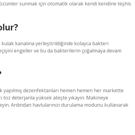
 çözümler sunmak için otomatik olarak kendi kendine teşhis
olur?
kulak kanalına yerleştirildiğinde kolayca bakteri
 geçişini engeller ve bu da bakterilerin çoğalmaya devam
?
rak yapılmış dezenfektanları hemen hemen her markette
zı toz deterjanla yüksek ateşte yıkayın. Makineye
leyin. Ardından havlularınızı durulama modunu kullanarak