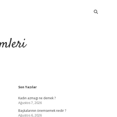
mleri
Sidebar
Son Yazılar
hiltonbet yeni giriş
tul
Kadın azmagı ne demek ?
Ağustos 7, 2026
Başkalarının önemsemek nedir ?
Ağustos 6, 2026