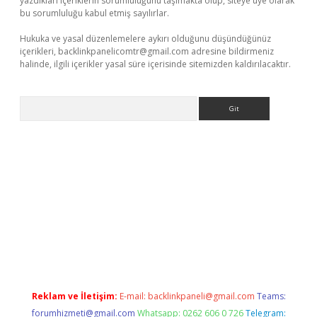
yazdıkları içeriklerin sorumluluğunu taşımakta olup, siteye üye olarak
bu sorumluluğu kabul etmiş sayılırlar.
Hukuka ve yasal düzenlemelere aykırı olduğunu düşündüğünüz
içerikleri,
backlinkpanelicomtr@gmail.com
adresine bildirmeniz
halinde, ilgili içerikler yasal süre içerisinde sitemizden kaldırılacaktır.
Arama
giriş
tulipbet
Reklam ve İletişim:
E-mail:
backlinkpaneli@gmail.com
Teams:
forumhizmeti@gmail.com
Whatsapp: 0262 606 0 726
Telegram: