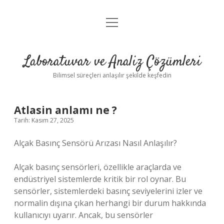
menüyü
Anasayfa
aç
Gizlilik Politikası
Laboratuvar ve Analiz Çözümleri
Yasal Uyarı
Bilimsel süreçleri anlaşılır şekilde keşfedin
Atlasin anlamı ne ?
Tarih: Kasım 27, 2025
Alçak Basınç Sensörü Arızası Nasıl Anlaşılır?
Alçak basınç sensörleri, özellikle araçlarda ve
endüstriyel sistemlerde kritik bir rol oynar. Bu
sensörler, sistemlerdeki basınç seviyelerini izler ve
normalin dışına çıkan herhangi bir durum hakkında
kullanıcıyı uyarır. Ancak, bu sensörler