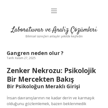
menüyü
Anasayfa
aç
Gizlilik Politikası
Laboratuvar ve Analiz Çözümleri
Yasal Uyarı
Bilimsel süreçleri anlaşılır şekilde keşfedin
Gangren neden olur ?
Tarih: Kasım 27, 2025
Zenker Nekrozu: Psikolojik
Bir Mercekten Bakış
Bir Psikoloğun Meraklı Girişi
İnsan davranışlarının ne kadar derin ve karmaşık
olduğunu gözlemlemek, bazen beklenmedik