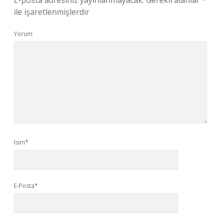
E-posta adresiniz yayınlanmayacak.
Gerekli alanlar
*
ile işaretlenmişlerdir
Yorum
İsim*
E-Posta*