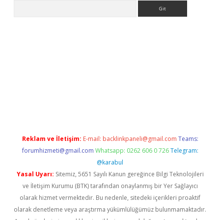
Arama
 giriş
tulipbet
Reklam ve İletişim:
E-mail:
backlinkpaneli@gmail.com
Teams:
forumhizmeti@gmail.com
Whatsapp: 0262 606 0 726
Telegram:
@karabul
Yasal Uyarı:
Sitemiz, 5651 Sayılı Kanun gereğince Bilgi Teknolojileri
ve İletişim Kurumu (BTK) tarafından onaylanmış bir Yer Sağlayıcı
olarak hizmet vermektedir. Bu nedenle, sitedeki içerikleri proaktif
olarak denetleme veya araştırma yükümlülüğümüz bulunmamaktadır.