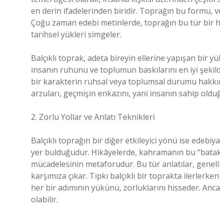
en derin ifadelerinden biridir. Toprağın bu formu, ve
Çoğu zaman edebi metinlerde, toprağın bu tür bir hal
tarihsel yükleri simgeler.
Balçıklı toprak, adeta bireyin ellerine yapışan bir y
insanın ruhunu ve toplumun baskılarını en iyi şekil
bir karakterin ruhsal veya toplumsal durumu hakkında 
arzuları, geçmişin enkazını, yani insanın sahip oldu
2. Zorlu Yollar ve Anlatı Teknikleri
Balçıklı toprağın bir diğer etkileyici yönü ise edebiy
yer bulduğudur. Hikâyelerde, kahramanın bu “batakl
mücadelesinin metaforudur. Bu tür anlatılar, genel
karşımıza çıkar. Tıpkı balçıklı bir toprakta ilerlerk
her bir adımının yükünü, zorluklarını hisseder. Anc
olabilir.