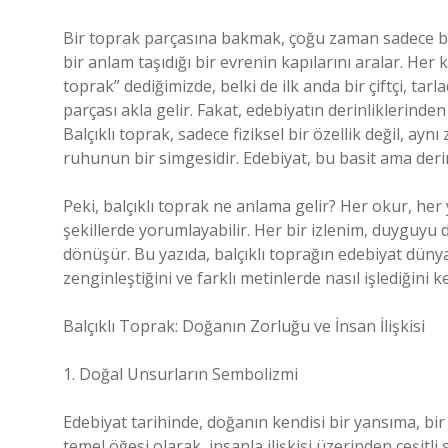
Bir toprak parçasına bakmak, çoğu zaman sadece bi
bir anlam taşıdığı bir evrenin kapılarını aralar. Her 
toprak” dediğimizde, belki de ilk anda bir çiftçi, tarl
parçası akla gelir. Fakat, edebiyatın derinliklerinde
Balçıklı toprak, sadece fiziksel bir özellik değil, ay
ruhunun bir simgesidir. Edebiyat, bu basit ama derin 
Peki, balçıklı toprak ne anlama gelir? Her okur, her 
şekillerde yorumlayabilir. Her bir izlenim, duyguyu 
dönüşür. Bu yazıda, balçıklı toprağın edebiyat dünyası
zenginleştiğini ve farklı metinlerde nasıl işlediğini k
Balçıklı Toprak: Doğanın Zorluğu ve İnsan İlişkisi
1. Doğal Unsurların Sembolizmi
Edebiyat tarihinde, doğanın kendisi bir yansıma, bir
temel öğesi olarak, insanla ilişkisi üzerinden çeşitl