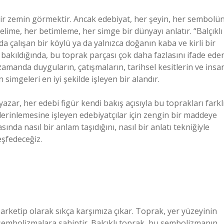
r zemin görmektir. Ancak edebiyat, her şeyin, her sembolü
kelime, her betimleme, her simge bir dünyayı anlatır. “Balçıklı
ada çalışan bir köylü ya da yalnızca doğanın kaba ve kirli bir
n bakıldığında, bu toprak parçası çok daha fazlasını ifade eder
nı zamanda duyguların, çatışmaların, tarihsel kesitlerin ve insa
simgeleri en iyi şekilde işleyen bir alandır.
yazar, her edebi figür kendi bakış açısıyla bu toprakları farkl
derinlemesine işleyen edebiyatçılar için zengin bir maddeye
nda nasıl bir anlam taşıdığını, nasıl bir anlatı tekniğiyle
eşfedeceğiz.
 arketip olarak sıkça karşımıza çıkar. Toprak, yer yüzeyinin
i sembolizmalara sahiptir. Balçıklı toprak, bu sembolizmanın