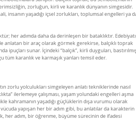
rimsizliğin, zorluğun, kirli ve karanlık dünyanın simgesidir.
i, insanın yaşadığı içsel zorlukları, toplumsal engelleri ya d
üktür; her adımda daha da derinleşen bir bataklıktır. Edebiyatı
de anlatan bir araç olarak görmek gerekirse, balçıklı toprak
ipuçları sunar. İçindeki “balçık”, kirli duyguları, bastırılmı
ğu tüm karanlık ve karmaşık yanları temsil eder.
atın zorlu yolculukları simgeleyen anlatı tekniklerinde nasıl
ıkta” ilerlemeye çalışması, yaşam yolundaki engelleri aşma
likle kahramanın yaşadığı güçlüklerin dışa vurumu olarak
en vücuda yapışan her bir adım gibi, bu anlatılar da karakterin
ak, her adım, bir öğrenme, büyüme sürecinin de ifadesi