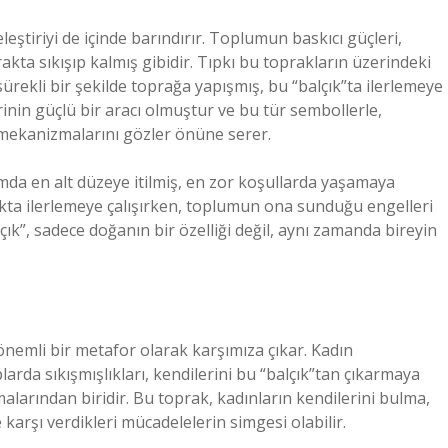
eleştiriyi de içinde barındırır. Toplumun baskıcı güçleri,
oprakta sıkışıp kalmış gibidir. Tıpkı bu toprakların üzerindeki
 sürekli bir şekilde toprağa yapışmış, bu “balçık”ta ilerlemeye
inin güçlü bir aracı olmuştur ve bu tür sembollerle,
ü mekanizmalarını gözler önüne serer.
lumda en alt düzeye itilmiş, en zor koşullarda yaşamaya
akta ilerlemeye çalışırken, toplumun ona sunduğu engelleri
çık”, sadece doğanın bir özelliği değil, aynı zamanda bireyin
önemli bir metafor olarak karşımıza çıkar. Kadın
larda sıkışmışlıkları, kendilerini bu “balçık”tan çıkarmaya
malarından biridir. Bu toprak, kadınların kendilerini bulma,
 karşı verdikleri mücadelelerin simgesi olabilir.