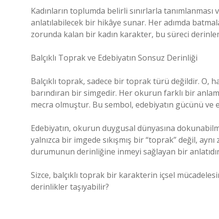
Kadınların toplumda belirli sınırlarla tanımlanması v
anlatılabilecek bir hikâye sunar. Her adımda batm
zorunda kalan bir kadın karakter, bu süreci derinle
Balçıklı Toprak ve Edebiyatın Sonsuz Derinliği
Balçıklı toprak, sadece bir toprak türü değildir. O, 
barındıran bir simgedir. Her okurun farklı bir anlam çı
mecra olmuştur. Bu sembol, edebiyatın gücünü ve ev
Edebiyatın, okurun duygusal dünyasına dokunabilme g
yalnızca bir imgede sıkışmış bir “toprak” değil, ayn
durumunun derinliğine inmeyi sağlayan bir anlatıdır
Sizce, balçıklı toprak bir karakterin içsel mücadeles
derinlikler taşıyabilir?