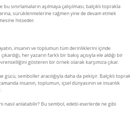
e bu sınırlamaların aşılmaya çalışılması, balçıklı toprakla
alarına, sürüklenmelerine rağmen yine de devam etmek
mesine hisseder.
hayatın, insanın ve toplumun tüm derinliklerini içinde
kardığı, her yazarın farklı bir bakış açısıyla ele aldığı bir
renselliğini gösteren bir örnek olarak karşımıza çıkar.
ücü, semboller aracılığıyla daha da pekişir. Balçıklı toprak
ı zamanda insanın, toplumun, içsel dünyasının ve insanlık
.
ini nasıl anlatabilir? Bu sembol, edebi eserlerde ne gibi