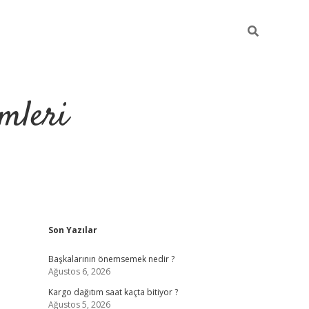
mleri
Sidebar
Son Yazılar
hiltonbet yeni giriş
Başkalarının önemsemek nedir ?
Ağustos 6, 2026
Kargo dağıtım saat kaçta bitiyor ?
Ağustos 5, 2026