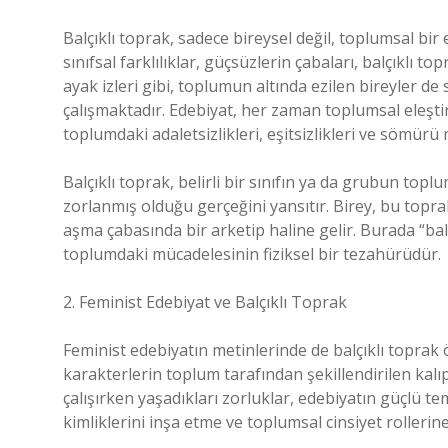
Balçıklı toprak, sadece bireysel değil, toplumsal bir 
sınıfsal farklılıklar, güçsüzlerin çabaları, balçıklı t
ayak izleri gibi, toplumun altında ezilen bireyler de
çalışmaktadır. Edebiyat, her zaman toplumsal eleştir
toplumdaki adaletsizlikleri, eşitsizlikleri ve sömür
Balçıklı toprak, belirli bir sınıfın ya da grubun top
zorlanmış olduğu gerçeğini yansıtır. Birey, bu topr
aşma çabasında bir arketip haline gelir. Burada “bal
toplumdaki mücadelesinin fiziksel bir tezahürüdür.
2. Feminist Edebiyat ve Balçıklı Toprak
Feminist edebiyatın metinlerinde de balçıklı toprak 
karakterlerin toplum tarafından şekillendirilen kalıp
çalışırken yaşadıkları zorluklar, edebiyatın güçlü te
kimliklerini inşa etme ve toplumsal cinsiyet rollerine