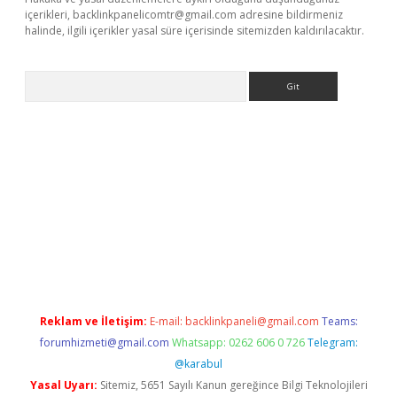
içerikleri,
backlinkpanelicomtr@gmail.com
adresine bildirmeniz
halinde, ilgili içerikler yasal süre içerisinde sitemizden kaldırılacaktır.
Arama
riş
tulipbet
Reklam ve İletişim:
E-mail:
backlinkpaneli@gmail.com
Teams:
forumhizmeti@gmail.com
Whatsapp: 0262 606 0 726
Telegram:
@karabul
Yasal Uyarı:
Sitemiz, 5651 Sayılı Kanun gereğince Bilgi Teknolojileri