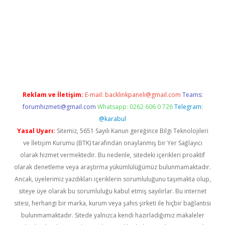
tulipbet
Reklam ve İletişim:
E-mail:
backlinkpaneli@gmail.com
Teams:
forumhizmeti@gmail.com
Whatsapp: 0262 606 0 726
Telegram:
@karabul
Yasal Uyarı:
Sitemiz, 5651 Sayılı Kanun gereğince Bilgi Teknolojileri
ve İletişim Kurumu (BTK) tarafından onaylanmış bir Yer Sağlayıcı
olarak hizmet vermektedir. Bu nedenle, sitedeki içerikleri proaktif
olarak denetleme veya araştırma yükümlülüğümüz bulunmamaktadır.
Ancak, üyelerimiz yazdıkları içeriklerin sorumluluğunu taşımakta olup,
siteye üye olarak bu sorumluluğu kabul etmiş sayılırlar. Bu internet
sitesi, herhangi bir marka, kurum veya şahıs şirketi ile hiçbir bağlantısı
bulunmamaktadır. Sitede yalnızca kendi hazırladığımız makaleler