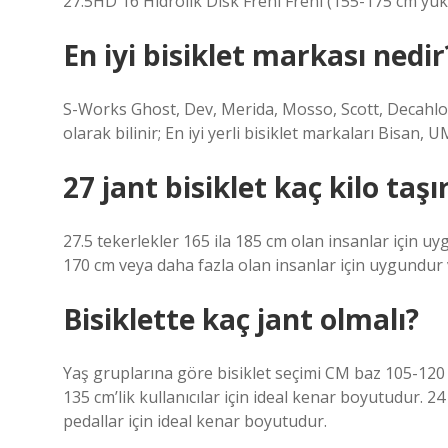
27.5HD 16 Hidrolik Disk Freni Freni (155-175 cm yüks
En iyi bisiklet markası nedir
S-Works Ghost, Dev, Merida, Mosso, Scott, Decahlo
olarak bilinir; En iyi yerli bisiklet markaları Bisan, 
27 jant bisiklet kaç kilo taşı
27.5 tekerlekler 165 ila 185 cm olan insanlar için uy
170 cm veya daha fazla olan insanlar için uygundur v
Bisiklette kaç jant olmalı?
Yaş gruplarına göre bisiklet seçimi CM baz 105-120 cm’
135 cm’lik kullanıcılar için ideal kenar boyutudur. 
pedallar için ideal kenar boyutudur.