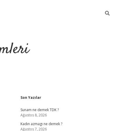
mleri
Sidebar
Son Yazılar
hiltonbet yeni giriş
tul
Sunam ne demek TDK ?
Ağustos 8, 2026
Kadın azmagı ne demek ?
Ağustos 7, 2026