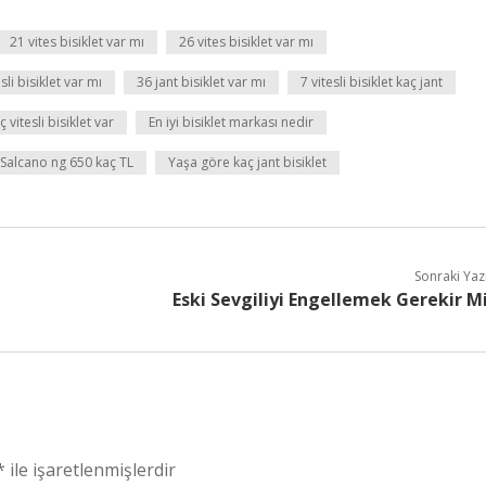
21 vites bisiklet var mı
26 vites bisiklet var mı
sli bisiklet var mı
36 jant bisiklet var mı
7 vitesli bisiklet kaç jant
ç vitesli bisiklet var
En iyi bisiklet markası nedir
Salcano ng 650 kaç TL
Yaşa göre kaç jant bisiklet
Sonraki Yaz
Eski Sevgiliyi Engellemek Gerekir M
*
ile işaretlenmişlerdir