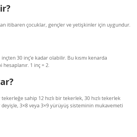
ir?
dan itibaren çocuklar, gençler ve yetişkinler için uygundur.
3 inçten 30 inç’e kadar olabilir. Bu kısmı kenarda
 hesaplanır. 1 inç = 2.
var?
tekerleğe sahip 12 hızlı bir tekerlek, 30 hızlı tekerlek
ir deyişle, 3×8 veya 3×9 yürüyüş sisteminin mukavemeti