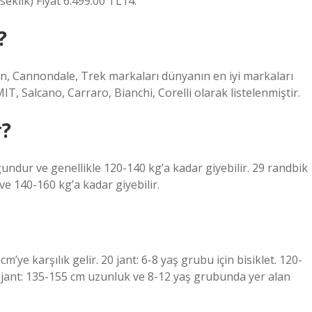
eklik) Fiyat 6.499.00 TL14.
?
n, Cannondale, Trek markaları dünyanın en iyi markaları
UMIT, Salcano, Carraro, Bianchi, Corelli olarak listelenmiştir.
r?
gundur ve genellikle 120-140 kg’a kadar giyebilir. 29 randbik
e 140-160 kg’a kadar giyebilir.
ye karşılık gelir. 20 jant: 6-8 yaş grubu için bisiklet. 120-
24 jant: 135-155 cm uzunluk ve 8-12 yaş grubunda yer alan