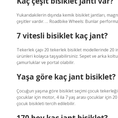
Kaç çeşit bisiklet jantı var?
Yukarıdakilerin dışında kemik bisiklet jantları, magn
çeşitler vardır. … Roadbike Wheels: Bunlar performan
7 vitesli bisiklet kaç jant?
Tekerlek çapı 20 tekerlek bisiklet modellerinde 20 in
ürünleri kolayca taşıyabilirsiniz. Sepet ve arka koltuk
çamurluklar ve portal olabilir.
Yaşa göre kaç jant bisiklet?
Çocuğun yaşına göre bisiklet seçimi çocuk tekerleğini
çocuklar için motor, 4 ila 7 yaş arası çocuklar için 20 
çocuk bisikleti tercih edilebilir.
170 boy kaç jant bisiklet?