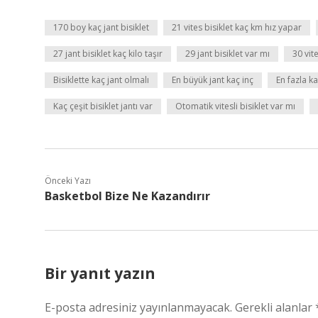
170 boy kaç jant bisiklet
21 vites bisiklet kaç km hız yapar
27 jant bisiklet kaç kilo taşır
29 jant bisiklet var mı
30 vite
Bisiklette kaç jant olmalı
En büyük jant kaç inç
En fazla ka
Kaç çeşit bisiklet jantı var
Otomatik vitesli bisiklet var mı
Önceki Yazı
Basketbol Bize Ne Kazandırır
Bir yanıt yazın
E-posta adresiniz yayınlanmayacak.
Gerekli alanlar