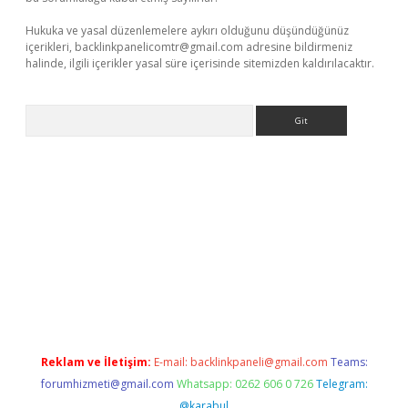
Hukuka ve yasal düzenlemelere aykırı olduğunu düşündüğünüz
içerikleri,
backlinkpanelicomtr@gmail.com
adresine bildirmeniz
halinde, ilgili içerikler yasal süre içerisinde sitemizden kaldırılacaktır.
Arama
ulipbet
Reklam ve İletişim:
E-mail:
backlinkpaneli@gmail.com
Teams:
forumhizmeti@gmail.com
Whatsapp: 0262 606 0 726
Telegram:
@karabul