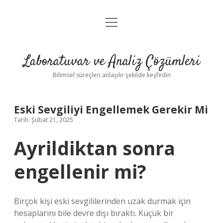
menüyü
Anasayfa
aç
Gizlilik Politikası
Laboratuvar ve Analiz Çözümleri
Yasal Uyarı
Bilimsel süreçleri anlaşılır şekilde keşfedin
Eski Sevgiliyi Engellemek Gerekir Mi
Tarih: Şubat 21, 2025
Ayrildiktan sonra
engellenir mi?
Birçok kişi eski sevgililerinden uzak durmak için
hesaplarını bile devre dışı bıraktı. Küçük bir