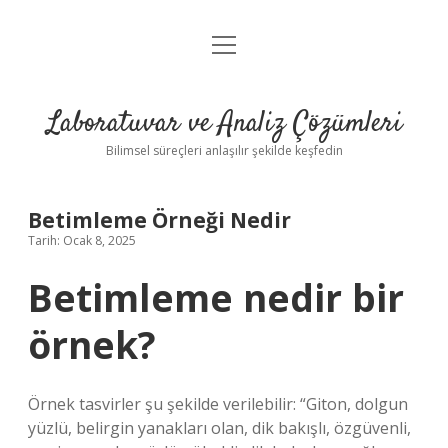
menüyü
Anasayfa
aç
Gizlilik Politikası
Laboratuvar ve Analiz Çözümleri
Yasal Uyarı
Bilimsel süreçleri anlaşılır şekilde keşfedin
Betimleme Örneği Nedir
Tarih: Ocak 8, 2025
Betimleme nedir bir
örnek?
Örnek tasvirler şu şekilde verilebilir: “Giton, dolgun
yüzlü, belirgin yanakları olan, dik bakışlı, özgüvenli,