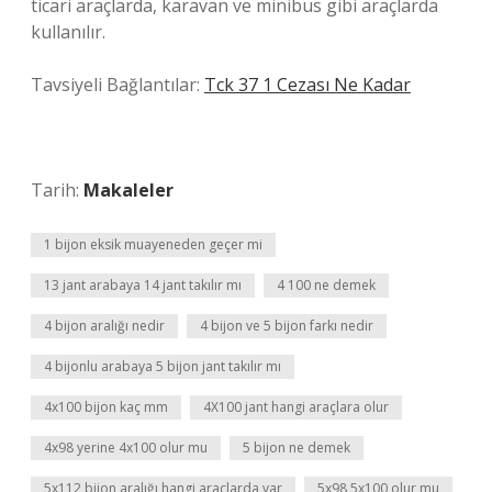
ticari araçlarda, karavan ve minibüs gibi araçlarda
kullanılır.
Tavsiyeli Bağlantılar:
Tck 37 1 Cezası Ne Kadar
Tarih:
Makaleler
1 bijon eksik muayeneden geçer mi
13 jant arabaya 14 jant takılır mı
4 100 ne demek
4 bijon aralığı nedir
4 bijon ve 5 bijon farkı nedir
4 bijonlu arabaya 5 bijon jant takılır mı
4x100 bijon kaç mm
4X100 jant hangi araçlara olur
4x98 yerine 4x100 olur mu
5 bijon ne demek
5x112 bijon aralığı hangi araçlarda var
5x98 5x100 olur mu