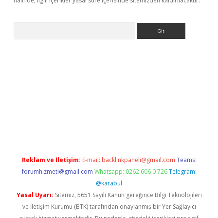
halinde, ilgili içerikler yasal süre içerisinde sitemizden kaldırılacaktır.
Arama
iş
tulipbet
Reklam ve İletişim:
E-mail:
backlinkpaneli@gmail.com
Teams:
forumhizmeti@gmail.com
Whatsapp: 0262 606 0 726
Telegram:
@karabul
Yasal Uyarı:
Sitemiz, 5651 Sayılı Kanun gereğince Bilgi Teknolojileri
ve İletişim Kurumu (BTK) tarafından onaylanmış bir Yer Sağlayıcı