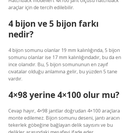
Hatchback modelleri: 4X100 jant ölçüsü hatchback
araçlar için de tercih edilebilir.
4 bijon ve 5 bijon farkı
nedir?
4 bijon somunu olanlar 19 mm kalınlığında, 5 bijon
somunu olanlar ise 17 mm kalınlığındadır, bu da en
ince olanıdır. Bu, 5 bijon somununun en zayıf
cıvatalar olduğu anlamına gelir, bu yüzden 5 tane
vardır.
4×98 yerine 4×100 olur mu?
Cevap hayır, 4×98 jantlar doğrudan 4×100 araçlara
monte edilemez. Bijon somunu deseni, jantı aracın
tekerlek göbeğine bağlayan delik sayısını ve bu
delikler arasındaki mesafeyi ifade eder.