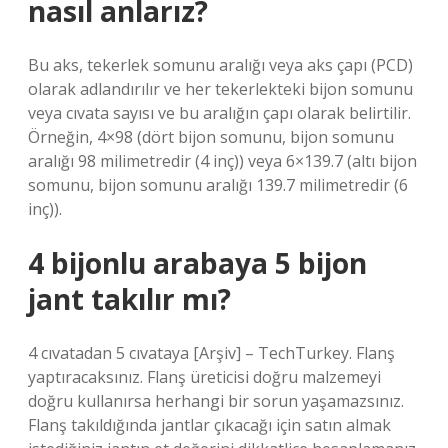
nasıl anlarız?
Bu aks, tekerlek somunu aralığı veya aks çapı (PCD)
olarak adlandırılır ve her tekerlekteki bijon somunu
veya cıvata sayısı ve bu aralığın çapı olarak belirtilir.
Örneğin, 4×98 (dört bijon somunu, bijon somunu
aralığı 98 milimetredir (4 inç)) veya 6×139.7 (altı bijon
somunu, bijon somunu aralığı 139.7 milimetredir (6
inç)).
4 bijonlu arabaya 5 bijon
jant takılır mı?
4 cıvatadan 5 cıvataya [Arşiv] – TechTurkey. Flanş
yaptıracaksınız. Flanş üreticisi doğru malzemeyi
doğru kullanırsa herhangi bir sorun yaşamazsınız.
Flanş takıldığında jantlar çıkacağı için satın almak