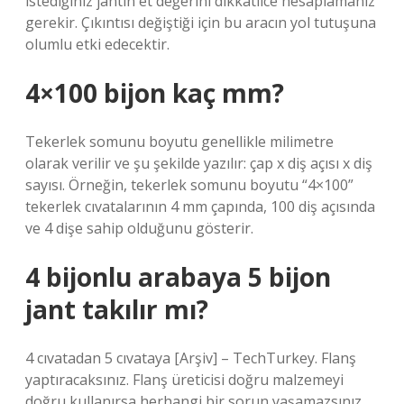
istediğiniz jantın et değerini dikkatlice hesaplamanız
gerekir. Çıkıntısı değiştiği için bu aracın yol tutuşuna
olumlu etki edecektir.
4×100 bijon kaç mm?
Tekerlek somunu boyutu genellikle milimetre
olarak verilir ve şu şekilde yazılır: çap x diş açısı x diş
sayısı. Örneğin, tekerlek somunu boyutu “4×100”
tekerlek cıvatalarının 4 mm çapında, 100 diş açısında
ve 4 dişe sahip olduğunu gösterir.
4 bijonlu arabaya 5 bijon
jant takılır mı?
4 cıvatadan 5 cıvataya [Arşiv] – TechTurkey. Flanş
yaptıracaksınız. Flanş üreticisi doğru malzemeyi
doğru kullanırsa herhangi bir sorun yaşamazsınız.