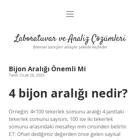
menüyü
Anasayfa
aç
Gizlilik Politikası
Laboratuvar ve Analiz Çözümleri
Yasal Uyarı
Bilimsel süreçleri anlaşılır şekilde keşfedin
Bijon Aralığı Önemli Mi
Tarih: Ocak 26, 2025
4 bijon aralığı nedir?
Örneğin; 4×100 tekerlek somunu aralığı 4 janttaki
tekerlek somunu sayısını, 100 ise iki tekerlek
somunu arasındaki mesafeyi mm cinsinden belirtir.
ET: Ofset dediğimiz değerden önce gelen sayısal